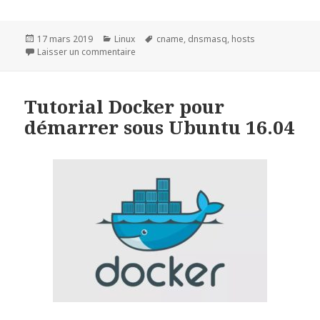
Publié
Catégories
Mots-
17 mars 2019
Linux
cname
,
dnsmasq
,
hosts
le
sur Ajout de ndd avec dnsmasq sur Ubuntu 
clés
Laisser un commentaire
Tutorial Docker pour
démarrer sous Ubuntu 16.04