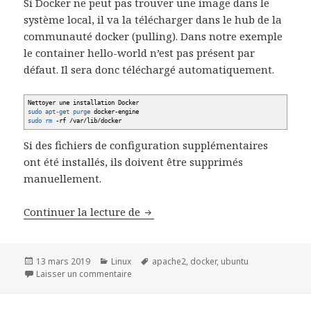
Si Docker ne peut pas trouver une image dans le
système local, il va la télécharger dans le hub de la
communauté docker (pulling). Dans notre exemple
le container hello-world n’est pas présent par
défaut. Il sera donc téléchargé automatiquement.
Nettoyer une installation Docker
sudo
apt-get purge
docker-engine
sudo
rm
-rf
/
var
/
lib
/
docker
Si des fichiers de configuration supplémentaires
ont été installés, ils doivent être supprimés
manuellement.
Tutorial Docker pour démarrer s
Continuer la lecture de
Publié
Catégories
Mots-
13 mars 2019
Linux
apache2
,
docker
,
ubuntu
le
sur Tutorial Docker pour démarrer sous Ubu
clés
Laisser un commentaire