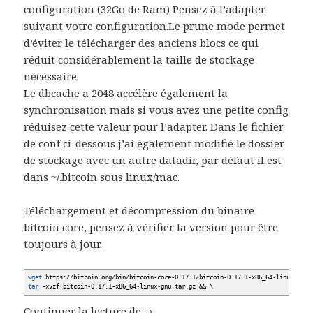
configuration (32Go de Ram) Pensez à l’adapter
suivant votre configuration.Le prune mode permet
d’éviter le télécharger des anciens blocs ce qui
réduit considérablement la taille de stockage
nécessaire.
Le dbcache a 2048 accélère également la
synchronisation mais si vous avez une petite config
réduisez cette valeur pour l’adapter. Dans le fichier
de conf ci-dessous j’ai également modifié le dossier
de stockage avec un autre datadir, par défaut il est
dans ~/.bitcoin sous linux/mac.
Téléchargement et décompression du binaire
bitcoin core, pensez à vérifier la version pour être
toujours à jour.
wget
https:
//
bitcoin.org
/
bin
/
bitcoin-core-0.17.1
/
bitcoin-0.17.1-x86_64-linux-gnu
tar
-xvzf
bitcoin-0.17.1-x86_64-linux-gnu.tar.gz
&&
\
Déploiement d’un Full Node Bitc
Continuer la lecture de