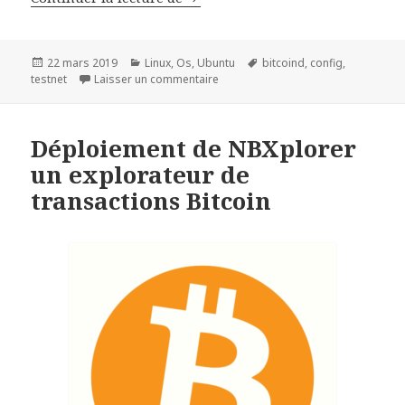
Publié
Catégories
Mots-
22 mars 2019
Linux
,
Os
,
Ubuntu
bitcoind
,
config
,
le
sur Déploiement d’un Full Node Bitc
clés
testnet
Laisser un commentaire
Déploiement de NBXplorer
un explorateur de
transactions Bitcoin