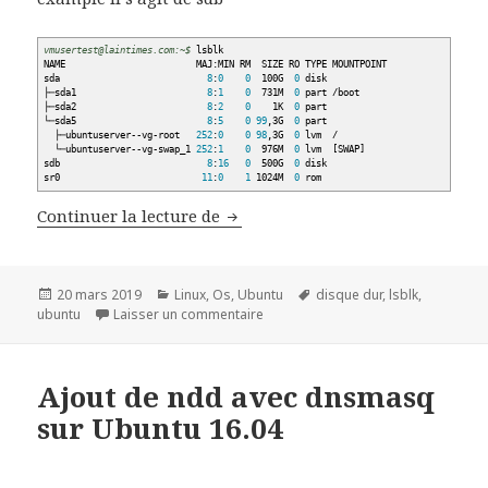
vmusertest@laintimes.com:~$
lsblk
NAME MAJ:MIN RM SIZE RO TYPE MOUNTPOINT
sda
8
:
0
0
100G
0
disk
├─sda1
8
:
1
0
731M
0
part
/
boot
├─sda2
8
:
2
0
1K
0
part
└─sda5
8
:
5
0
99
,3G
0
part
├─ubuntuserver--vg-root
252
:
0
0
98
,3G
0
lvm
/
└─ubuntuserver--vg-swap_1
252
:
1
0
976M
0
lvm
[
SWAP
]
sdb
8
:
16
0
500G
0
disk
sr0
11
:
0
1
1024M
0
rom
Monter Disque dur au démarrage
Continuer la lecture de
Publié
Catégories
Mots-
20 mars 2019
Linux
,
Os
,
Ubuntu
disque dur
,
lsblk
,
le
sur Monter Disque dur au démarra
clés
ubuntu
Laisser un commentaire
Ajout de ndd avec dnsmasq
sur Ubuntu 16.04