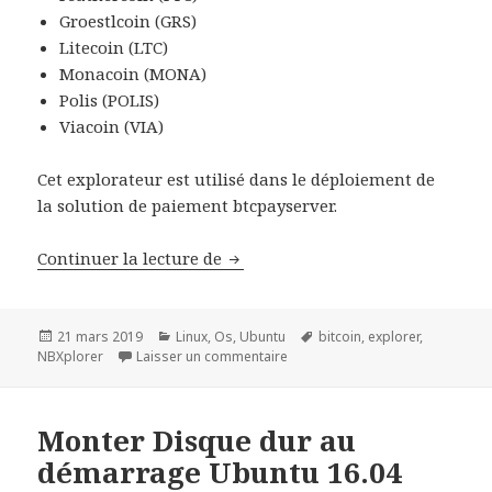
Groestlcoin (GRS)
Litecoin (LTC)
Monacoin (MONA)
Polis (POLIS)
Viacoin (VIA)
Cet explorateur est utilisé dans le déploiement de
la solution de paiement btcpayserver.
Déploiement de NBXplorer un exp
Continuer la lecture de
Publié
Catégories
Mots-
21 mars 2019
Linux
,
Os
,
Ubuntu
bitcoin
,
explorer
,
le
sur Déploiement de NBXplorer un
clés
NBXplorer
Laisser un commentaire
Monter Disque dur au
démarrage Ubuntu 16.04