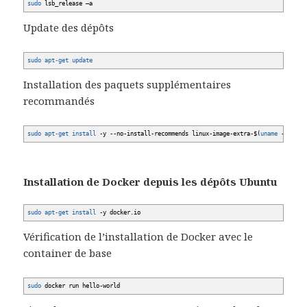
sudo
lsb_release –a
Update des dépôts
sudo
apt-get update
Installation des paquets supplémentaires
recommandés
sudo
apt-get install
-y
--no-install-recommends
linux-image-extra-$
(
uname
-r
)
linu
Installation de Docker depuis les dépôts Ubuntu
sudo
apt-get install
-y
docker.io
Vérification de l’installation de Docker avec le
container de base
sudo
docker run hello-world