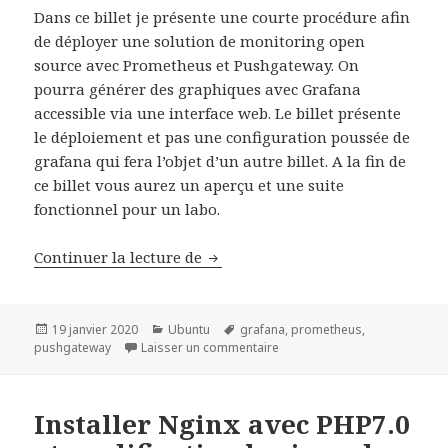
Dans ce billet je présente une courte procédure afin
de déployer une solution de monitoring open
source avec Prometheus et Pushgateway. On
pourra générer des graphiques avec Grafana
accessible via une interface web. Le billet présente
le déploiement et pas une configuration poussée de
grafana qui fera l’objet d’un autre billet. A la fin de
ce billet vous aurez un aperçu et une suite
fonctionnel pour un labo.
Monitoring Open Source avec P
Continuer la lecture de
Publié
Catégories
Mots-
19 janvier 2020
Ubuntu
grafana
,
prometheus
,
le
clés
sur Monitoring Open Source
pushgateway
Laisser un commentaire
Installer Nginx avec PHP7.0