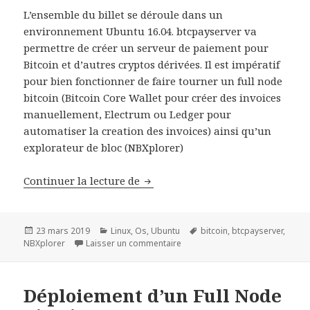
L’ensemble du billet se déroule dans un
environnement Ubuntu 16.04. btcpayserver va
permettre de créer un serveur de paiement pour
Bitcoin et d’autres cryptos dérivées. Il est impératif
pour bien fonctionner de faire tourner un full node
bitcoin (Bitcoin Core Wallet pour créer des invoices
manuellement, Electrum ou Ledger pour
automatiser la creation des invoices) ainsi qu’un
explorateur de bloc (NBXplorer)
Déploiement Serveur de Paiement
Continuer la lecture de
Publié
Catégories
Mots-
23 mars 2019
Linux
,
Os
,
Ubuntu
bitcoin
,
btcpayserver
,
le
sur Déploiement Serveur de Paie
clés
NBXplorer
Laisser un commentaire
Déploiement d’un Full Node