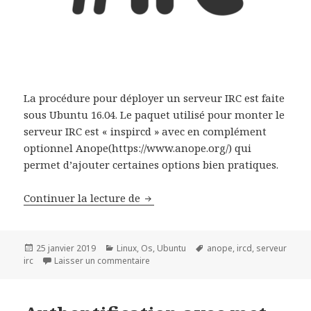
La procédure pour déployer un serveur IRC est faite
sous Ubuntu 16.04. Le paquet utilisé pour monter le
serveur IRC est « inspircd » avec en complément
optionnel Anope(https://www.anope.org/) qui
permet d’ajouter certaines options bien pratiques.
Déployer serveur IRC sous Ubunt
Continuer la lecture de
Publié
Catégories
Mots-
25 janvier 2019
Linux
,
Os
,
Ubuntu
anope
,
ircd
,
serveur
le
sur Déployer serveur IRC sous Ubuntu 1
clés
irc
Laisser un commentaire