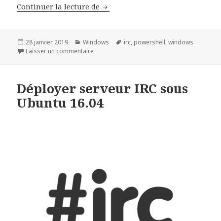
Contrôler un parc de machine W
Continuer la lecture de
Publié
Catégories
Mots-
28 janvier 2019
Windows
irc
,
powershell
,
windows
le
sur Contrôler un parc de machine Windows au
clés
Laisser un commentaire
Déployer serveur IRC sous
Ubuntu 16.04