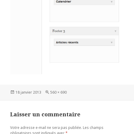
Publié
Taille
18 janvier 2013
560 × 690
le
réelle
Laisser un commentaire
Votre adresse e-mail ne sera pas publiée.
Les champs
obligatoires sont indiqués avec
*