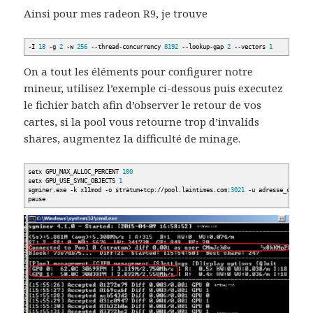
Ainsi pour mes radeon R9, je trouve
-I
18
-g
2
-w
256
--thread-concurrency
8192
--lookup-gap
2
--vectors
1
On a tout les éléments pour configurer notre
mineur, utilisez l’exemple ci-dessous puis executez
le fichier batch afin d’observer le retour de vos
cartes, si la pool vous retourne trop d’invalids
shares, augmentez la difficulté de minage.
setx GPU_MAX_ALLOC_PERCENT
100
setx GPU_USE_SYNC_OBJECTS
1
sgminer.exe
-k
x11mod
-o
stratum+tcp:
//
pool.laintimes.com:
3021
-u
adresse_cree_de
pause