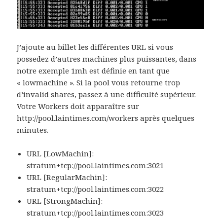
J’ajoute au billet les différentes URL si vous
possedez d’autres machines plus puissantes, dans
notre exemple 1mh est définie en tant que
« lowmachine ». Si la pool vous retourne trop
d’invalid shares, passez à une difficulté supérieur.
Votre Workers doit apparaître sur
http://pool.laintimes.com/workers après quelques
minutes.
URL [LowMachin]:
stratum+tcp://pool.laintimes.com:3021
URL [RegularMachin]:
stratum+tcp://pool.laintimes.com:3022
URL [StrongMachin]:
stratum+tcp://pool.laintimes.com:3023