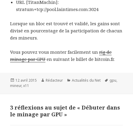
URL [TitanMachin]:
stratum+tcp://pool.laintimes.com:3024
Lorsque un bloc est trouvé et validé, les gains sont
divisé en pourcentage de la participation de chacun
des mineurs.
Vous pouvez vous monter facilement un
rig de
minage par GPU
en suivant le billet de bitcoin.fr.
Publié
Auteur
Catégories
Mots-
12 avril 2015
Rédacteur
Actualités du Net
gpu
,
le
clés
mineur
,
x11
3 réflexions au sujet de « Débuter dans
le minage par GPU »