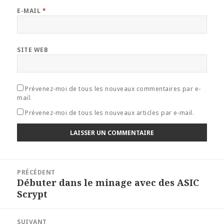
E-MAIL
*
SITE WEB
Prévenez-moi de tous les nouveaux commentaires par e-
mail.
Prévenez-moi de tous les nouveaux articles par e-mail.
Navigation
PRÉCÉDENT
de
Débuter dans le minage avec des ASIC
Article
l’article
Scrypt
précédent :
SUIVANT