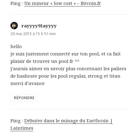
Ping :
Un mineur « low cost » – Bitcoin.fr
rayyyy91ayyyy
d
i
20 mai 2015 à 15 h 51 min
t
hello
je suis justement connecté sur ton pool, et ca fait
:
plaisir de trouver un pool fr ^^
j’aurais aimer en savoir plus concernant les paliers
de hashrate pour les pool regular, strong et titan
merci d’avance
RÉPONDRE
Ping :
Débuter dans le minage du Earthcoin |
Laintimes