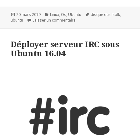
Publié
Catégories
Mots-
20 mars 2019
Linux
,
Os
,
Ubuntu
disque dur
,
lsblk
,
le
sur Monter Disque dur au démarra
clés
ubuntu
Laisser un commentaire
Déployer serveur IRC sous
Ubuntu 16.04