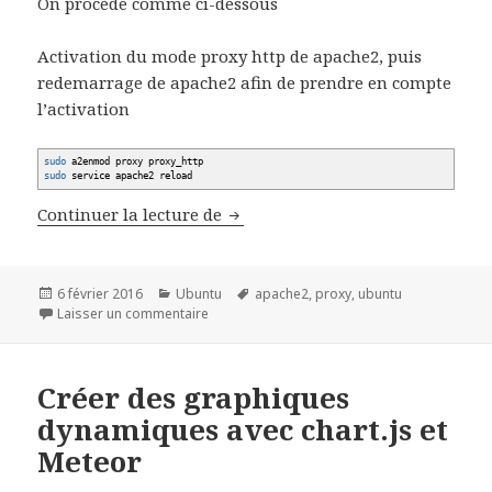
On procède comme ci-dessous
Activation du mode proxy http de apache2, puis
redemarrage de apache2 afin de prendre en compte
l’activation
sudo
a2enmod proxy proxy_http
sudo
service apache2 reload
Configurer un Virtualhost en rev
Continuer la lecture de
Publié
Catégories
Mots-
6 février 2016
Ubuntu
apache2
,
proxy
,
ubuntu
le
sur Configurer un Virtualhost en reverse pro
clés
Laisser un commentaire
Créer des graphiques
dynamiques avec chart.js et
Meteor