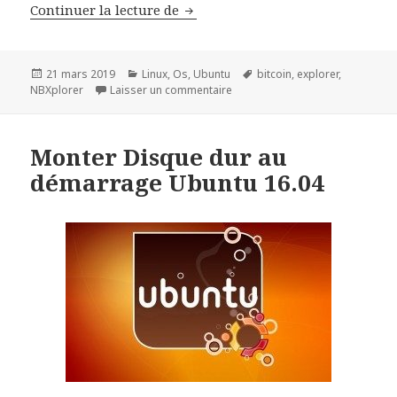
Déploiement de NBXplorer un exp
Continuer la lecture de
Publié
Catégories
Mots-
21 mars 2019
Linux
,
Os
,
Ubuntu
bitcoin
,
explorer
,
le
sur Déploiement de NBXplorer un
clés
NBXplorer
Laisser un commentaire
Monter Disque dur au
démarrage Ubuntu 16.04