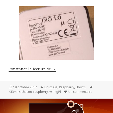
Allumer des prises électriques C
Continuer la lecture de
Publié
Catégories
Mots-
19 octobre 2017
Linux
,
Os
,
Raspberry
,
Ubuntu
le
sur Allumer de
clés
433mhz
,
chacon
,
raspberry
,
wiringPi
Un commentaire