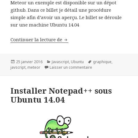
Meteor un exemple est disponible sur un dépot
github. Dans ce billet je détail une procédure
simple afin d’avoir un aperçu. Le billet se déroule
sur une machine Ubuntu 14.04
Créer des graphiques dynamiques
Continuer la lecture de
Publié
Catégories
Mots-
25 janvier 2016
Javascript
,
Ubuntu
graphique
,
le
sur Créer des graphiques
clés
javscript
,
meteor
Laisser un commentaire
Installer Notepad++ sous
Ubuntu 14.04