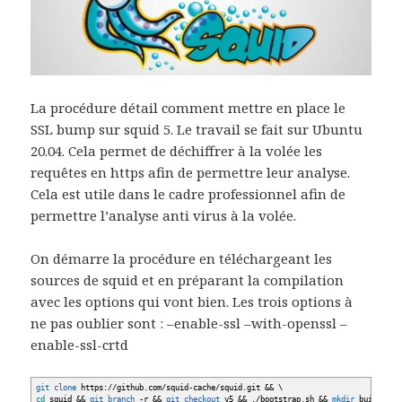
La procédure détail comment mettre en place le
SSL bump sur squid 5. Le travail se fait sur Ubuntu
20.04. Cela permet de déchiffrer à la volée les
requêtes en https afin de permettre leur analyse.
Cela est utile dans le cadre professionnel afin de
permettre l’analyse anti virus à la volée.
On démarre la procédure en téléchargeant les
sources de squid et en préparant la compilation
avec les options qui vont bien. Les trois options à
ne pas oublier sont : –enable-ssl –with-openssl –
enable-ssl-crtd
git clone
https:
//
github.com
/
squid-cache
/
squid.git
&&
\
cd
squid
&&
git branch
-r
&&
git checkout
v5
&&
.
/
bootstrap.sh
&&
mkdir
build
&&