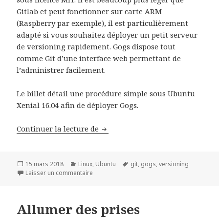
Gitlab et peut fonctionner sur carte ARM
(Raspberry par exemple), il est particulièrement
adapté si vous souhaitez déployer un petit serveur
de versioning rapidement. Gogs dispose tout
comme Git d’une interface web permettant de
l’administrer facilement.
Le billet détail une procédure simple sous Ubuntu
Xenial 16.04 afin de déployer Gogs.
Installation Gogs sur Ubuntu Ser
Continuer la lecture de
Publié
Catégories
Mots-
15 mars 2018
Linux
,
Ubuntu
git
,
gogs
,
versioning
le
sur Installation Gogs sur Ubuntu Server 16.0
clés
Laisser un commentaire
Allumer des prises