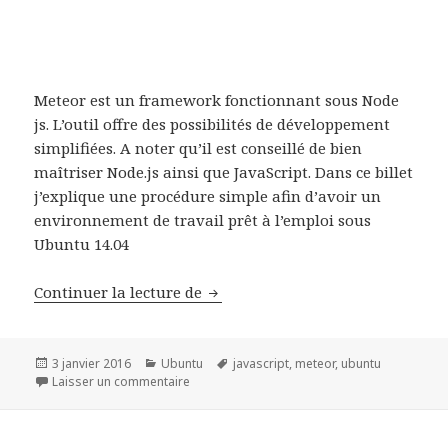
Meteor est un framework fonctionnant sous Node
js. L’outil offre des possibilités de développement
simplifiées. A noter qu’il est conseillé de bien
maîtriser Node.js ainsi que JavaScript. Dans ce billet
j’explique une procédure simple afin d’avoir un
environnement de travail prêt à l’emploi sous
Ubuntu 14.04
Installer Meteor js sous Ubuntu 1
Continuer la lecture de
Publié
Catégories
Mots-
3 janvier 2016
Ubuntu
javascript
,
meteor
,
ubuntu
le
sur Installer Meteor js sous Ubuntu 14.04
clés
Laisser un commentaire