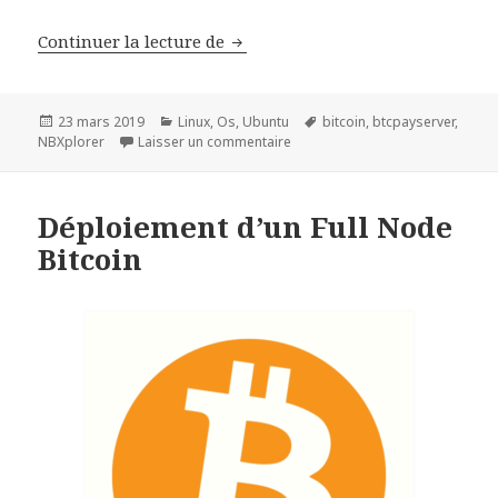
Déploiement Serveur de Paiement
Continuer la lecture de
Publié
Catégories
Mots-
23 mars 2019
Linux
,
Os
,
Ubuntu
bitcoin
,
btcpayserver
,
le
sur Déploiement Serveur de Paie
clés
NBXplorer
Laisser un commentaire
Déploiement d’un Full Node
Bitcoin