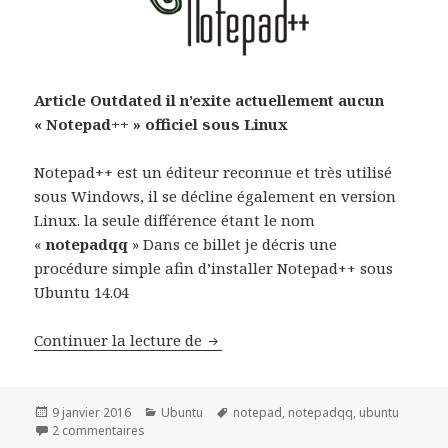
Article Outdated il n’exite actuellement aucun
« Notepad++ » officiel sous Linux
Notepad++ est un éditeur reconnue et très utilisé
sous Windows, il se décline également en version
Linux. la seule différence étant le nom
«
notepadqq
» Dans ce billet je décris une
procédure simple afin d’installer Notepad++ sous
Ubuntu 14.04
Installer Notepad++ sous Ubuntu
Continuer la lecture de
Publié
Catégories
Mots-
9 janvier 2016
Ubuntu
notepad
,
notepadqq
,
ubuntu
le
sur Installer Notepad++ sous Ubuntu 14.04
clés
2 commentaires