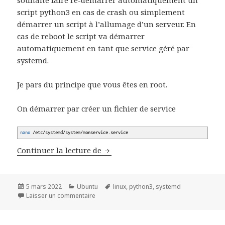
souhaite faire re-démarrer automatiquement un
script python3 en cas de crash ou simplement
démarrer un script à l’allumage d’un serveur. En
cas de reboot le script va démarrer
automatiquement en tant que service géré par
systemd.
Je pars du principe que vous êtes en root.
On démarrer par créer un fichier de service
nano
/
etc
/
systemd
/
system
/
monservice.service
Lancer un script python3 en serv
Continuer la lecture de
Publié
Catégories
Mots-
5 mars 2022
Ubuntu
linux
,
python3
,
systemd
le
sur Lancer un script python3 en service
clés
Laisser un commentaire