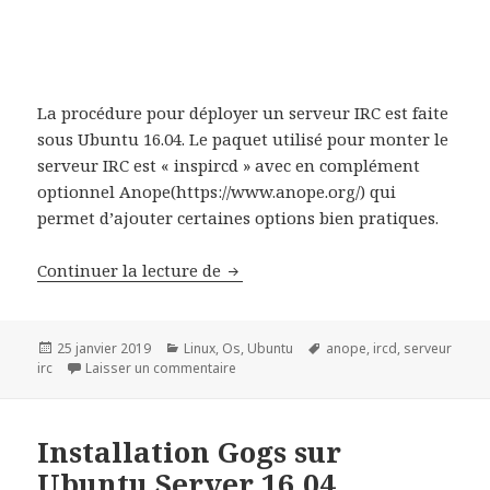
La procédure pour déployer un serveur IRC est faite
sous Ubuntu 16.04. Le paquet utilisé pour monter le
serveur IRC est « inspircd » avec en complément
optionnel Anope(https://www.anope.org/) qui
permet d’ajouter certaines options bien pratiques.
Déployer serveur IRC sous Ubunt
Continuer la lecture de
Publié
Catégories
Mots-
25 janvier 2019
Linux
,
Os
,
Ubuntu
anope
,
ircd
,
serveur
le
sur Déployer serveur IRC sous Ubuntu 1
clés
irc
Laisser un commentaire
Installation Gogs sur
Ubuntu Server 16.04