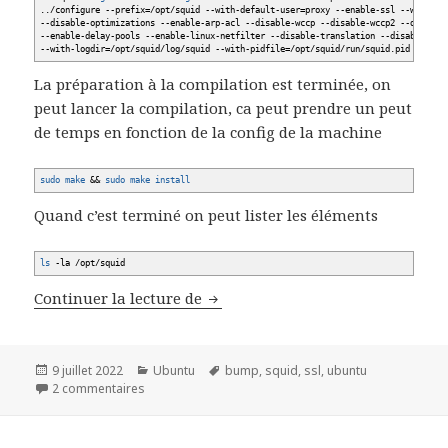
..
/
configure
--prefix
=
/
opt
/
squid
--with-default-user
=proxy
--enable-ssl
--with-op
--disable-optimizations
--enable-arp-acl
--disable-wccp
--disable-wccp2
--disable
--enable-delay-pools
--enable-linux-netfilter
--disable-translation
--disable-aut
--with-logdir
=
/
opt
/
squid
/
log
/
squid
--with-pidfile
=
/
opt
/
squid
/
run
/
squid.pid
La préparation à la compilation est terminée, on
peut lancer la compilation, ca peut prendre un peut
de temps en fonction de la config de la machine
sudo
make
&&
sudo
make
install
Quand c’est terminé on peut lister les éléments
ls
-la
/
opt
/
squid
Configurer SSL Bump sur Squid 5
Continuer la lecture de
Publié
Catégories
Mots-
9 juillet 2022
Ubuntu
bump
,
squid
,
ssl
,
ubuntu
le
sur Configurer SSL Bump sur Squid 5
clés
2 commentaires