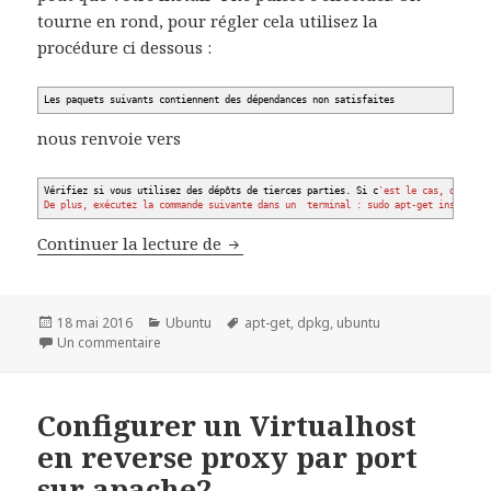
tourne en rond, pour régler cela utilisez la
procédure ci dessous :
Les paquets suivants contiennent des dépendances non satisfaites
nous renvoie vers
Vérifiez si vous utilisez des dépôts de tierces parties. Si c
'est le cas, désacti
De plus, exécutez la commande suivante dans un terminal : sudo apt-get install -
Réparer un système de paquets e
Continuer la lecture de
Publié
Catégories
Mots-
18 mai 2016
Ubuntu
apt-get
,
dpkg
,
ubuntu
le
sur Réparer un système de paquets est cassés sou
clés
Un commentaire
Configurer un Virtualhost
en reverse proxy par port
sur apache2