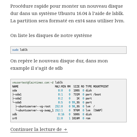
Procédure rapide pour monter un nouveau disque
dur dans un système Ubuntu 16.04 à l’aide de lsblk.
La partition sera formaté en ext4 sans utiliser lvm.
On liste les disques de notre système
sudo
lsblk
On repère le nouveau disque dur, dans mon
example il s’agit de sdb
vmusertest@laintimes.com:~$
lsblk
NAME MAJ:MIN RM SIZE RO TYPE MOUNTPOINT
sda
8
:
0
0
100G
0
disk
├─sda1
8
:
1
0
731M
0
part
/
boot
├─sda2
8
:
2
0
1K
0
part
└─sda5
8
:
5
0
99
,3G
0
part
├─ubuntuserver--vg-root
252
:
0
0
98
,3G
0
lvm
/
└─ubuntuserver--vg-swap_1
252
:
1
0
976M
0
lvm
[
SWAP
]
sdb
8
:
16
0
500G
0
disk
sr0
11
:
0
1
1024M
0
rom
Monter Disque dur au démarrage
Continuer la lecture de