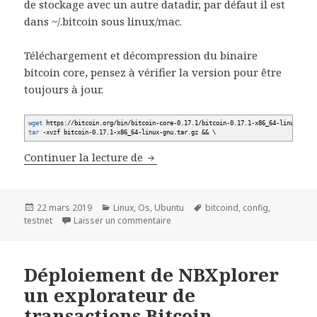
de stockage avec un autre datadir, par défaut il est
dans ~/.bitcoin sous linux/mac.
Téléchargement et décompression du binaire
bitcoin core, pensez à vérifier la version pour être
toujours à jour.
wget
https:
//
bitcoin.org
/
bin
/
bitcoin-core-0.17.1
/
bitcoin-0.17.1-x86_64-linux-gnu
tar
-xvzf
bitcoin-0.17.1-x86_64-linux-gnu.tar.gz
&&
\
Déploiement d’un Full Node Bitc
Continuer la lecture de
Publié
Catégories
Mots-
22 mars 2019
Linux
,
Os
,
Ubuntu
bitcoind
,
config
,
le
sur Déploiement d’un Full Node Bitc
clés
testnet
Laisser un commentaire
Déploiement de NBXplorer
un explorateur de
transactions Bitcoin