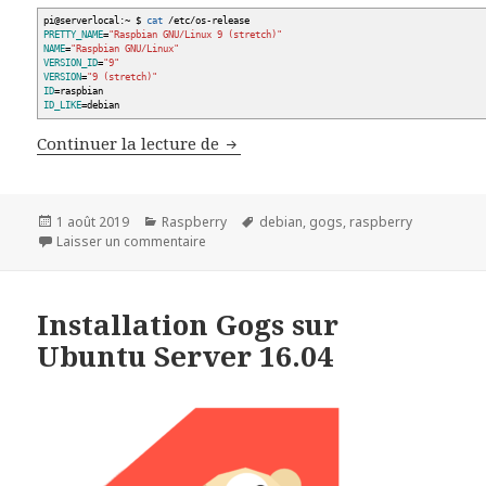
pi
@
serverlocal:~ $
cat
/
etc
/
os-release
PRETTY_NAME
=
"Raspbian GNU/Linux 9 (stretch)"
NAME
=
"Raspbian GNU/Linux"
VERSION_ID
=
"9"
VERSION
=
"9 (stretch)"
ID
=raspbian
ID_LIKE
=debian
Création de service Gogs avec Sy
Continuer la lecture de
Publié
Catégories
Mots-
1 août 2019
Raspberry
debian
,
gogs
,
raspberry
le
sur Création de service Gogs avec Systemd
clés
Laisser un commentaire
Installation Gogs sur
Ubuntu Server 16.04