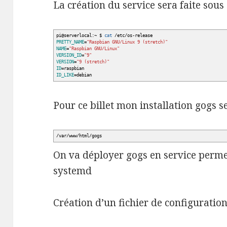
La création du service sera faite sous
pi
@
serverlocal:~ $
cat
/
etc
/
os-release
PRETTY_NAME
=
"Raspbian GNU/Linux 9 (stretch)"
NAME
=
"Raspbian GNU/Linux"
VERSION_ID
=
"9"
VERSION
=
"9 (stretch)"
ID
=raspbian
ID_LIKE
=debian
Pour ce billet mon installation gogs se
/
var
/
www
/
html
/
gogs
On va déployer gogs en service permet
systemd
Création d’un fichier de configuratio