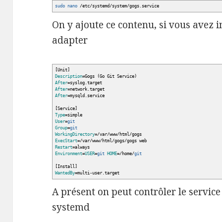
sudo
nano
/
etc
/
systemd
/
system
/
gogs.service
On y ajoute ce contenu, si vous avez 
adapter
[
Unit
]
Description
=Gogs
(
Go Git Service
)
After
=syslog.target
After
=network.target
After
=mysqld.service
[
Service
]
Type
=simple
User
=
git
Group
=
git
WorkingDirectory
=
/
var
/
www
/
html
/
gogs
ExecStart
=
/
var
/
www
/
html
/
gogs
/
gogs web
Restart
=always
Environment
=
USER
=
git
HOME
=
/
home
/
git
[
Install
]
WantedBy
=multi-user.target
A présent on peut contrôler le servi
systemd