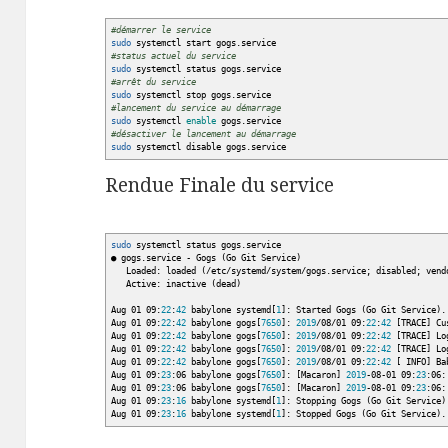
#démarrer le service
sudo
systemctl start gogs.service
#status actuel du service
sudo
systemctl status gogs.service
#arrêt du service
sudo
systemctl stop gogs.service
#lancement du service au démarrage
sudo
systemctl
enable
gogs.service
#désactiver le lancement au démarrage
sudo
systemctl disable gogs.service
Rendue Finale du service
sudo
systemctl status gogs.service
● gogs.service - Gogs
(
Go Git Service
)
Loaded: loaded
(
/
etc
/
systemd
/
system
/
gogs.service; disabled; vend
Active: inactive
(
dead
)
Aug 01 09:
22
:
42
babylone systemd
[
1
]
: Started Gogs
(
Go Git Service
)
.
Aug 01 09:
22
:
42
babylone gogs
[
7650
]
:
2019
/
08
/
01 09:
22
:
42
[
TRACE
]
Cu
Aug 01 09:
22
:
42
babylone gogs
[
7650
]
:
2019
/
08
/
01 09:
22
:
42
[
TRACE
]
Lo
Aug 01 09:
22
:
42
babylone gogs
[
7650
]
:
2019
/
08
/
01 09:
22
:
42
[
TRACE
]
Lo
Aug 01 09:
22
:
42
babylone gogs
[
7650
]
:
2019
/
08
/
01 09:
22
:
42
[
INFO
]
Bab
Aug 01 09:
23
:06 babylone gogs
[
7650
]
:
[
Macaron
]
2019
-08-01 09:
23
:06:
Aug 01 09:
23
:06 babylone gogs
[
7650
]
:
[
Macaron
]
2019
-08-01 09:
23
:06:
Aug 01 09:
23
:
16
babylone systemd
[
1
]
: Stopping Gogs
(
Go Git Service
)
Aug 01 09:
23
:
16
babylone systemd
[
1
]
: Stopped Gogs
(
Go Git Service
)
.