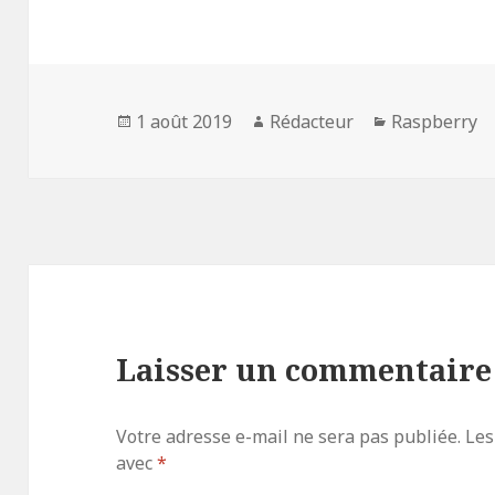
Publié
Auteur
Catégories
1 août 2019
Rédacteur
Raspberry
le
Laisser un commentaire
Votre adresse e-mail ne sera pas publiée.
Les
avec
*