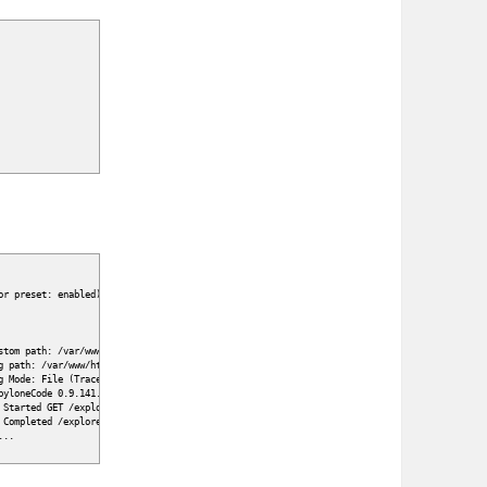
or preset: enabled
)
stom path:
/
var
/
www
/
html
/
gogs
/
custom
g path:
/
var
/
www
/
html
/
gogs
/
log
g Mode: File
(
Trace
)
yloneCode 0.9.141.0211
 Started GET
/
explore
/
repos
for
192.168.10.69
 Completed
/
explore
/
repos
200
OK
in
249.233479ms
...