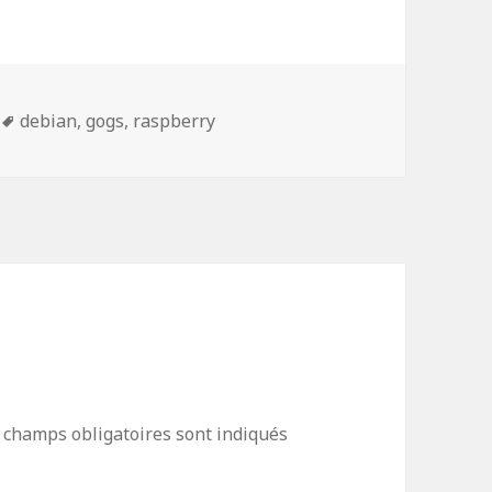
Mots-
debian
,
gogs
,
raspberry
clés
 champs obligatoires sont indiqués