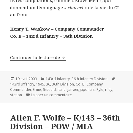
livres compilations, comme « Brave Men », qui
donnent un témoignage
« charnel »
de la vie du GI
au front.
Henry T. Waskow – Company Commander
Co. B – 143rd Infantry – 36th Division
Ernie Pyle – Apointment at Hill 1
Continuer la lecture de
Publié
Catégories
Mots-
19 avril 2009
143rd Infantry
,
36th Infantry Division
le
clés
143rd Infantry
,
1945
,
36
,
36th Division
,
Co. B
,
Company
Commander
,
Ernie
,
first aid
,
italie
,
janvier
,
japonais
,
Pyle
,
riley
,
sur Ernie Pyle – Apointment at Hill 1
station
Laisser un commentaire
Allen F. Wolfe – K/143 – 36th
Division – POW / MIA