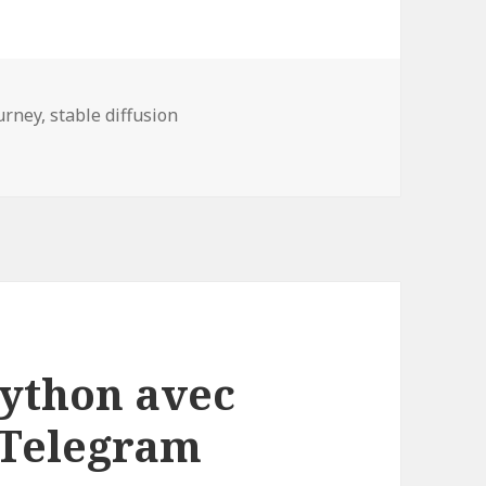
urney
,
stable diffusion
nce dans le style DALL·E 2 ou midjourney en local
Python avec
 Telegram