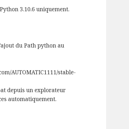
i Python 3.10.6 uniquement.
d’ajout du Path python au
hub.com/AUTOMATIC1111/stable-
.bat depuis un explorateur
nces automatiquement.
ance dans le style DALL·E 2 ou midjourney en loc