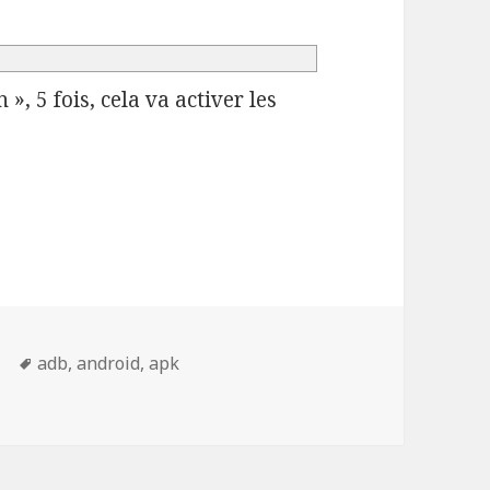
, 5 fois, cela va activer les
application android en APK
Mots-
s
adb
,
android
,
apk
pplication android en APK
clés