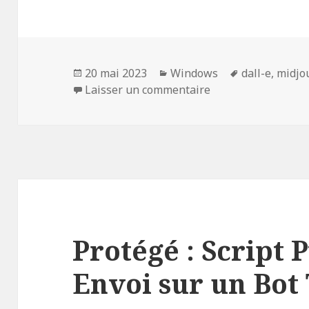
Publié
Catégories
Mots-
20 mai 2023
Windows
dall-e
,
midjo
le
sur Créer une insta
clés
Laisser un commentaire
Protégé : Script 
Envoi sur un Bot