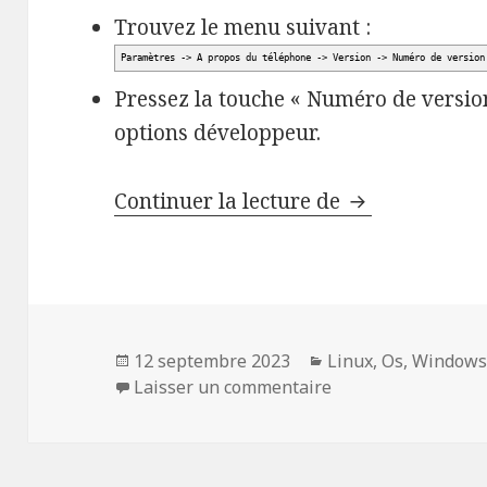
Trouvez le menu suivant :
Paramètres -
>
A propos du téléphone -
>
Version -
>
Numéro de version
Pressez la touche « Numéro de version »
options développeur.
Exporter une 
Continuer la lecture de
Publié
Catégories
12 septembre 2023
Linux
,
Os
,
Window
le
sur Exporter une a
Laisser un commentaire