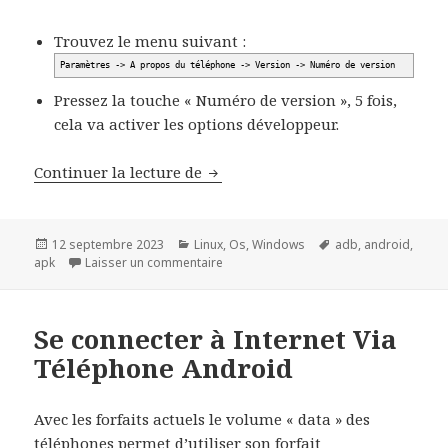
Trouvez le menu suivant :
Paramètres -
>
A propos du téléphone -
>
Version -
>
Numéro de version
Pressez la touche « Numéro de version », 5 fois,
cela va activer les options développeur.
Exporter une application androi
Continuer la lecture de
Publié
Catégories
Mots-
12 septembre 2023
Linux
,
Os
,
Windows
adb
,
android
,
le
sur Exporter une application android e
clés
apk
Laisser un commentaire
Se connecter à Internet Via
Téléphone Android
Avec les forfaits actuels le volume « data » des
téléphones permet d’utiliser son forfait