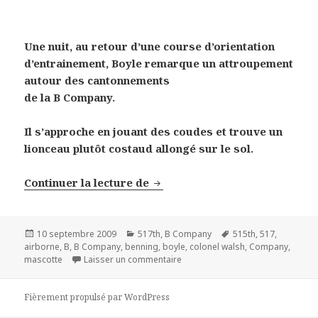
Une nuit, au retour d’une course d’orientation
d’entrainement, Boyle remarque un attroupement
autour des cantonnements
de la B Company.
Il s’approche en jouant des coudes et trouve un
lionceau plutôt costaud allongé sur le sol.
La mascotte de la B Company –
Continuer la lecture de
Publié
Catégories
Mots-
10 septembre 2009
517th
,
B Company
515th
,
517
,
le
clés
airborne
,
B
,
B Company
,
benning
,
boyle
,
colonel walsh
,
Company
,
sur La mascotte de la B Company 
mascotte
Laisser un commentaire
Fièrement propulsé par WordPress