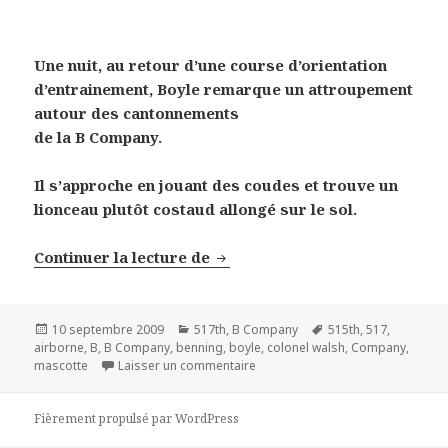
Une nuit, au retour d’une course d’orientation
d’entrainement, Boyle remarque un attroupement
autour des cantonnements
de la B Company.
Il s’approche en jouant des coudes et trouve un
lionceau plutôt costaud allongé sur le sol.
La mascotte de la B Company –
Continuer la lecture de
Publié
Catégories
Mots-
10 septembre 2009
517th
,
B Company
515th
,
517
,
le
clés
airborne
,
B
,
B Company
,
benning
,
boyle
,
colonel walsh
,
Company
,
sur La mascotte de la B Company 
mascotte
Laisser un commentaire
Fièrement propulsé par WordPress