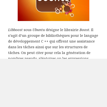
Libboost
sous
Ubuntu
désigne le librairie
Boost
. Il
s’agit d’un groupe de bibliothèques pour le langage
de développement C ++ qui offrent une assistance
dans les tâches ainsi que sur les structures de
tâches. On peut citer pour cela la génération de
nombres pseudo-aléatoires ou les expressions
régulières par exemple. L’ensemble contient plus de
quatre-vingts bibliothèques individuelles
permettant un développement plus rapide.
Mise de jour libboost 1.54 vers li
Continuer la lecture de
Publié
Catégories
Mots-
28 décembre 2015
Linux
,
Os
apt-get
,
libboost
,