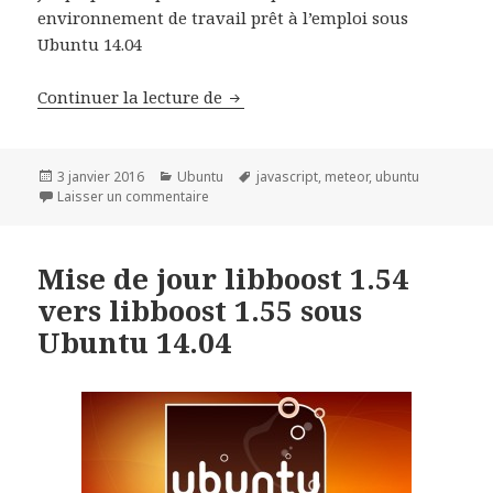
environnement de travail prêt à l’emploi sous
Ubuntu 14.04
Installer Meteor js sous Ubuntu 1
Continuer la lecture de
Publié
Catégories
Mots-
3 janvier 2016
Ubuntu
javascript
,
meteor
,
ubuntu
le
sur Installer Meteor js sous Ubuntu 14.04
clés
Laisser un commentaire
Mise de jour libboost 1.54
vers libboost 1.55 sous
Ubuntu 14.04