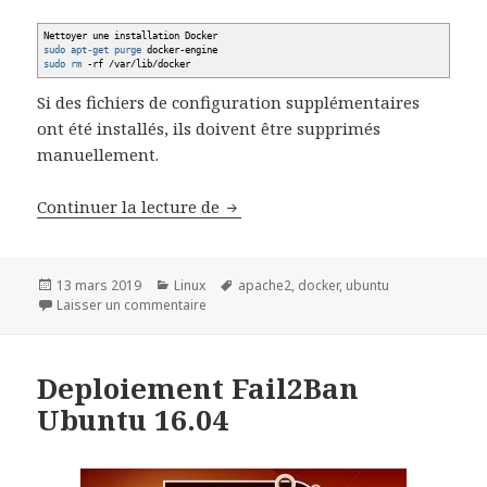
Nettoyer une installation Docker
sudo
apt-get purge
docker-engine
sudo
rm
-rf
/
var
/
lib
/
docker
Si des fichiers de configuration supplémentaires
ont été installés, ils doivent être supprimés
manuellement.
Tutorial Docker pour démarrer s
Continuer la lecture de
Publié
Catégories
Mots-
13 mars 2019
Linux
apache2
,
docker
,
ubuntu
le
sur Tutorial Docker pour démarrer sous Ubu
clés
Laisser un commentaire
Deploiement Fail2Ban
Ubuntu 16.04