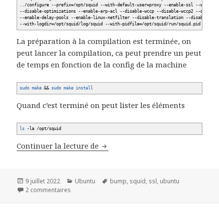
..
/
configure
--prefix
=
/
opt
/
squid
--with-default-user
=proxy
--enable-ssl
--with-op
--disable-optimizations
--enable-arp-acl
--disable-wccp
--disable-wccp2
--disable
--enable-delay-pools
--enable-linux-netfilter
--disable-translation
--disable-aut
--with-logdir
=
/
opt
/
squid
/
log
/
squid
--with-pidfile
=
/
opt
/
squid
/
run
/
squid.pid
La préparation à la compilation est terminée, on
peut lancer la compilation, ca peut prendre un peut
de temps en fonction de la config de la machine
sudo
make
&&
sudo
make
install
Quand c’est terminé on peut lister les éléments
ls
-la
/
opt
/
squid
Configurer SSL Bump sur Squid 5
Continuer la lecture de
Publié
Catégories
Mots-
9 juillet 2022
Ubuntu
bump
,
squid
,
ssl
,
ubuntu
le
sur Configurer SSL Bump sur Squid 5
clés
2 commentaires