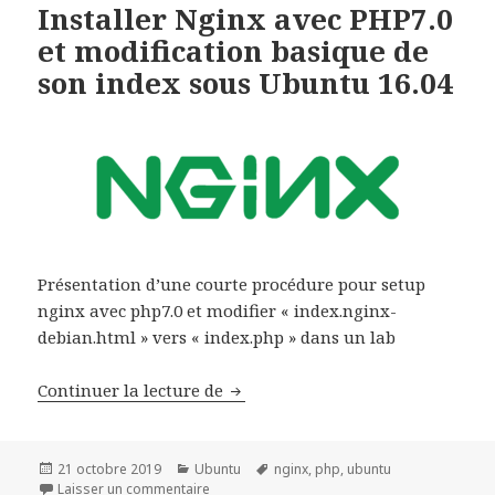
Installer Nginx avec PHP7.0
et modification basique de
son index sous Ubuntu 16.04
Présentation d’une courte procédure pour setup
nginx avec php7.0 et modifier « index.nginx-
debian.html » vers « index.php » dans un lab
Installer Nginx avec PHP7.0 et m
Continuer la lecture de
Publié
Catégories
Mots-
21 octobre 2019
Ubuntu
nginx
,
php
,
ubuntu
le
sur Installer Nginx avec PHP7.0 et modificat
clés
Laisser un commentaire