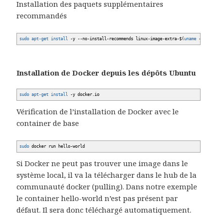
Installation des paquets supplémentaires
recommandés
sudo
apt-get install
-y
--no-install-recommends
linux-image-extra-$
(
uname
-r
)
linu
Installation de Docker depuis les dépôts Ubuntu
sudo
apt-get install
-y
docker.io
Vérification de l’installation de Docker avec le
container de base
sudo
docker run hello-world
Si Docker ne peut pas trouver une image dans le
système local, il va la télécharger dans le hub de la
communauté docker (pulling). Dans notre exemple
le container hello-world n’est pas présent par
défaut. Il sera donc téléchargé automatiquement.