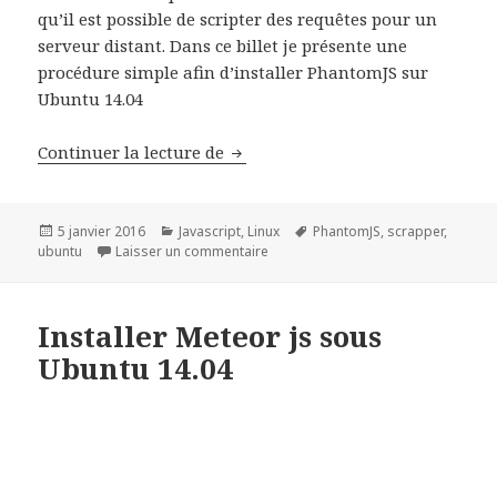
qu’il est possible de scripter des requêtes pour un
serveur distant. Dans ce billet je présente une
procédure simple afin d’installer PhantomJS sur
Ubuntu 14.04
installer PhantomJS et CasperJS 
Continuer la lecture de
Publié
Catégories
Mots-
5 janvier 2016
Javascript
,
Linux
PhantomJS
,
scrapper
,
le
sur installer PhantomJS et CasperJS
clés
ubuntu
Laisser un commentaire
Installer Meteor js sous
Ubuntu 14.04