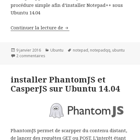
procédure simple afin d’installer Notepad++ sous
Ubuntu 14.04
Installer Notepad++ sous Ubuntu
Continuer la lecture de
Publié
Catégories
Mots-
9 janvier 2016
Ubuntu
notepad
,
notepadqq
,
ubuntu
le
sur Installer Notepad++ sous Ubuntu 14.04
clés
2 commentaires
installer PhantomJS et
CasperJS sur Ubuntu 14.04
PhantomJS permet de scarpper du contenu distant,
de lancer des requêtes GET ou POST. L’interêt étant