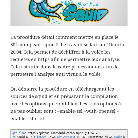
La procédure détail comment mettre en place le
SSL bump sur squid 5. Le travail se fait sur Ubuntu
20.04. Cela permet de déchiffrer à la volée les
requêtes en https afin de permettre leur analyse.
Cela est utile dans le cadre professionnel afin de
permettre l’analyse anti virus à la volée.
On démarre la procédure en téléchargeant les
sources de squid et en préparant la compilation
avec les options qui vont bien. Les trois options à
ne pas oublier sont : –enable-ssl –with-openssl –
enable-ssl-crtd
git clone
https:
//
github.com
/
squid-cache
/
squid.git
&&
\
cd
squid
&&
git branch
-r
&&
git checkout
v5
&&
.
/
bootstrap.sh
&&
mkdir
build
&&