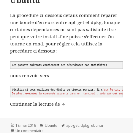
Ubuntu
La procédure ci-dessous détails comment réparer
une boucle d’erreurs entre apt-get et dpkg, lorsque
certaines dépendances ne sont pas satisfaite il se
peut que votre install -f ne puisse s’effectuer. On
tourne en rond, pour régler cela utilisez la
procédure ci dessous :
Les paquets suivants contiennent des dépendances non satisfaites
nous renvoie vers
Vérifiez si vous utilisez des dépôts de tierces parties. Si c
'est le cas, désacti
De plus, exécutez la commande suivante dans un terminal : sudo apt-get install -
Réparer un système de paquets e
Continuer la lecture de
Publié
Catégories
Mots-
18 mai 2016
Ubuntu
apt-get
,
dpkg
,
ubuntu
le
sur Réparer un système de paquets est cassés sou
clés
Un commentaire