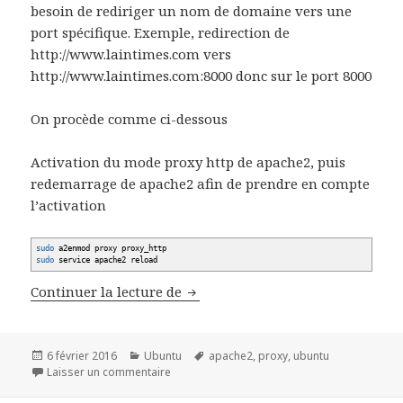
besoin de rediriger un nom de domaine vers une
port spécifique. Exemple, redirection de
http://www.laintimes.com vers
http://www.laintimes.com:8000 donc sur le port 8000
On procède comme ci-dessous
Activation du mode proxy http de apache2, puis
redemarrage de apache2 afin de prendre en compte
l’activation
sudo
a2enmod proxy proxy_http
sudo
service apache2 reload
Configurer un Virtualhost en rev
Continuer la lecture de
Publié
Catégories
Mots-
6 février 2016
Ubuntu
apache2
,
proxy
,
ubuntu
le
sur Configurer un Virtualhost en reverse pro
clés
Laisser un commentaire