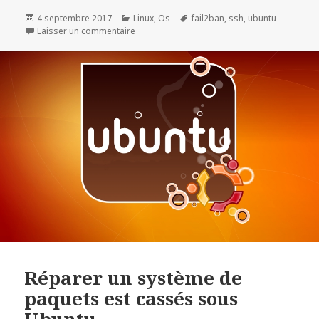
Publié
Catégories
Mots-
4 septembre 2017
Linux
,
Os
fail2ban
,
ssh
,
ubuntu
le
sur Deploiement Fail2Ban Ubuntu 16.04
clés
Laisser un commentaire
Réparer un système de
paquets est cassés sous