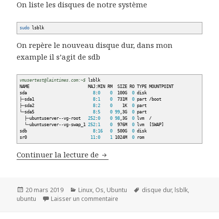
On liste les disques de notre système
sudo
lsblk
On repère le nouveau disque dur, dans mon
example il s’agit de sdb
vmusertest@laintimes.com:~$
lsblk
NAME MAJ:MIN RM SIZE RO TYPE MOUNTPOINT
sda
8
:
0
0
100G
0
disk
├─sda1
8
:
1
0
731M
0
part
/
boot
├─sda2
8
:
2
0
1K
0
part
└─sda5
8
:
5
0
99
,3G
0
part
├─ubuntuserver--vg-root
252
:
0
0
98
,3G
0
lvm
/
└─ubuntuserver--vg-swap_1
252
:
1
0
976M
0
lvm
[
SWAP
]
sdb
8
:
16
0
500G
0
disk
sr0
11
:
0
1
1024M
0
rom
Monter Disque dur au démarrage
Continuer la lecture de
Publié
Catégories
Mots-
20 mars 2019
Linux
,
Os
,
Ubuntu
disque dur
,
lsblk
,
le
sur Monter Disque dur au démarra
clés
ubuntu
Laisser un commentaire