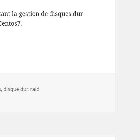
nt la gestion de disques dur
Centos7.
sques et RAID sous Centos 7
s
,
disque dur
,
raid
ques et RAID sous Centos 7