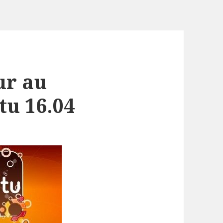
ur au
u 16.04