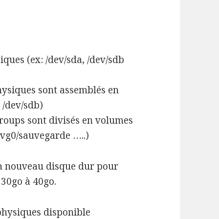
ques (ex: /dev/sda, /dev/sdb
ysiques sont assemblés en
 /dev/sdb)
roups sont divisés en volumes
 vg0/sauvegarde …..)
un nouveau disque dur pour
 30go à 40go.
physiques disponible