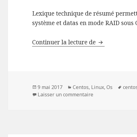
Lexique technique de résumé permetta
système et datas en mode RAID sous 
Gestion de Di
Continuer la lecture de
Publié
Catégories
Mots-
9 mai 2017
Centos
,
Linux
,
Os
cento
le
sur Gestion de Dis
clés
Laisser un commentaire