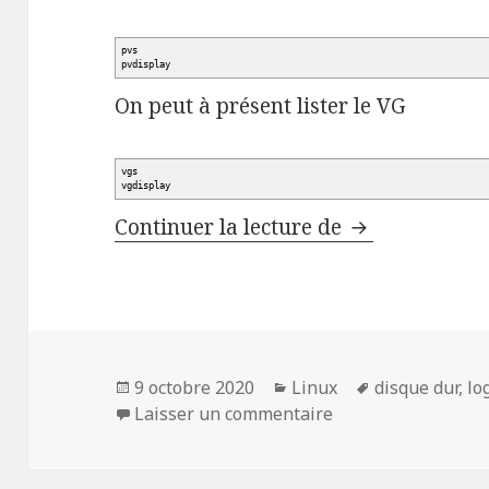
pvs
pvdisplay
On peut à présent lister le VG
vgs
vgdisplay
Gestion de Di
Continuer la lecture de
Publié
Catégories
Mots-
9 octobre 2020
Linux
disque dur
,
lo
le
sur Gestion de Di
clés
Laisser un commentaire