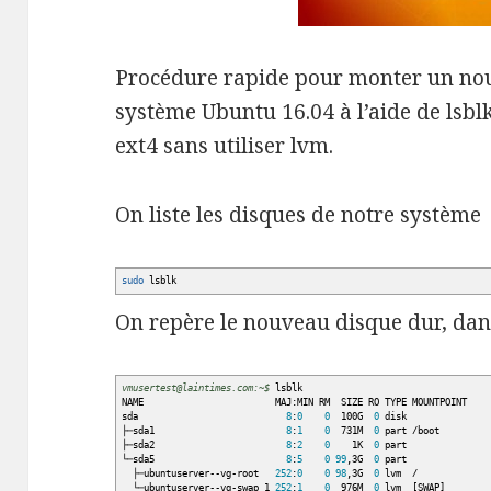
Procédure rapide pour monter un no
système Ubuntu 16.04 à l’aide de lsblk
ext4 sans utiliser lvm.
On liste les disques de notre système
sudo
lsblk
On repère le nouveau disque dur, dan
vmusertest@laintimes.com:~$
lsblk
NAME MAJ:MIN RM SIZE RO TYPE MOUNTPOINT
sda
8
:
0
0
100G
0
disk
├─sda1
8
:
1
0
731M
0
part
/
boot
├─sda2
8
:
2
0
1K
0
part
└─sda5
8
:
5
0
99
,3G
0
part
├─ubuntuserver--vg-root
252
:
0
0
98
,3G
0
lvm
/
└─ubuntuserver--vg-swap_1
252
:
1
0
976M
0
lvm
[
SWAP
]