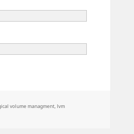
sques Durs avec LVM
gical volume managment
,
lvm
sques Durs avec LVM