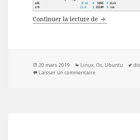
sdb
8
:
16
0
500G
0
disk
sr0
11
:
0
1
1024M
0
rom
Monter Disqu
Continuer la lecture de
Publié
Catégories
Mo
20 mars 2019
Linux
,
Os
,
Ubuntu
di
le
sur Monter Disque
cl
Laisser un commentaire