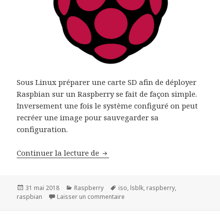
Sous Linux préparer une carte SD afin de déployer
Raspbian sur un Raspberry se fait de façon simple.
Inversement une fois le système configuré on peut
recréer une image pour sauvegarder sa
configuration.
Préparer Raspbian pour un Rasp
Continuer la lecture de
Publié
Catégories
Mots-
31 mai 2018
Raspberry
iso
,
lsblk
,
raspberry
,
le
clés
sur Préparer Raspbian pour un R
raspbian
Laisser un commentaire