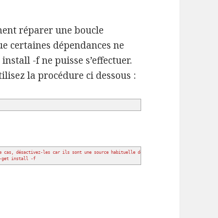
ment réparer une boucle
que certaines dépendances ne
install -f ne puisse s’effectuer.
ilisez la procédure ci dessous :
e cas, désactivez-les car ils sont une source habituelle de problèmes.
-get install -f
stème de paquets est cassés sous Ubuntu