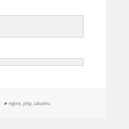
ies
Mots-
nginx
,
php
,
ubuntu
clés