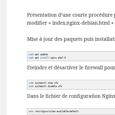
Présentation d’une courte procédure 
modifier « index.nginx-debian.html » 
Mise à jour des paquets puis installa
sudo
apt update
sudo
apt
install
nginx php7.0
Eteindre et désactiver le firewall po
sudo
systemctl stop ufw
sudo
systemctl disable ufw
Dans le fichier de configuration Ngin
nano
/
etc
/
nginx
/
sites-available
/
default