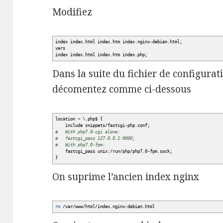
Modifiez
index index.html index.htm index.nginx-debian.html;
vers
index index.html index.htm index.php;
Dans la suite du fichier de configurat
décomentez comme ci-dessous
location ~ \.php$
{
include snippets
/
fastcgi-php.conf;
# With php7.0-cgi alone:
# fastcgi_pass 127.0.0.1:9000;
# With php7.0-fpm:
fastcgi_pass unix:
/
run
/
php
/
php7.0-fpm.sock;
}
On suprime l’ancien index nginx
rm
/
var
/
www
/
html
/
index.nginx-debian.html