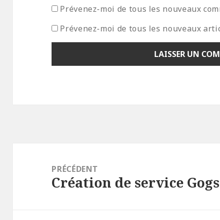
Prévenez-moi de tous les nouveaux com
Prévenez-moi de tous les nouveaux artic
Navigation
de
PRÉCÉDENT
Création de service Gog
l’article
Article
précédent :