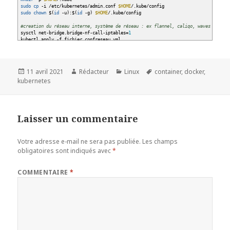
sudo
cp
-i
/
etc
/
kubernetes
/
admin.conf
$HOME
/
.kube
/
config
sudo
chown
$
(
id
-u
)
:$
(
id
-g
)
$HOME
/
.kube
/
config
#creation du réseau interne, système de réseau : ex flannel, caliqo, waves
sysctl net-bridge.bridge-nf-call-iptables=
1
kubectl apply
-f
fichier confreseau.yml
#Editer le réseau
kubectl edit cm
-n
kube-system kube-flannel-cfg
#On vérifie l'état des pods system
Publié
Auteur
Catégories
Mots-
11 avril 2021
Rédacteur
Linux
container
,
docker
,
kubctl get pods
--all-namespace
le
clés
kubernetes
kubectl get nodes
#On fait rejoindre notre node
kubeadm
join
192.168.56.101:
6443
--token
mytoken
--discovery-token-ca-cert-hash
sh
#On vérifie l'état des pods system
kubctl get pods
--all-namespace
kubectl get nodes
Laisser un commentaire
Votre adresse e-mail ne sera pas publiée.
Les champs
obligatoires sont indiqués avec
*
COMMENTAIRE
*