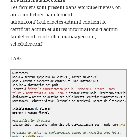
Les fichiers sont présent dans /etc/kubernetes/, on
aura un fichier par élément.
admin.conf (kubernetes-admin) contient le
certificat admin et autres informations d’admin
kublet.conf, controller-manaager.conf,
scheduler.conf
LABS :
Kubernetes
noeud = serveur
(
physique ou virtuel
)
, master ou worker
pods = ensemble cohérent de conteneurs, une instance K8s
service = abstraction des pods
permet d
'éviter la communication par ip : service > ip/port > pods
volume = persistents ou non, lieux d'
échange entre pods, intérieur
/
exterieur de p
deployment = objets de gestion des déploiements, création
/
suppression et scaling
namespaces : cluster virtuel
(
ensemble de services
)
, permet de cloisonner dans le
Initialisation
du
cluster
Network : reseau flannel
#Initialisation du master
kubeadm init
--apiserver-advertise-address
=192.168.56.101
--node-name
$HOSTNAME
-
#creation du fichier de configuration, permet de travailler avec kubctl
mkdir
-p
$HOME
/
.kube