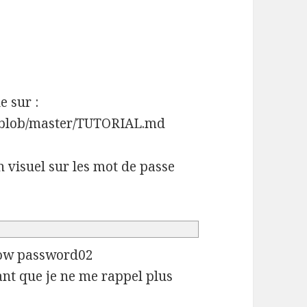
e sur :
r/blob/master/TUTORIAL.md
n visuel sur les mot de passe
 low password02
ant que je ne me rappel plus