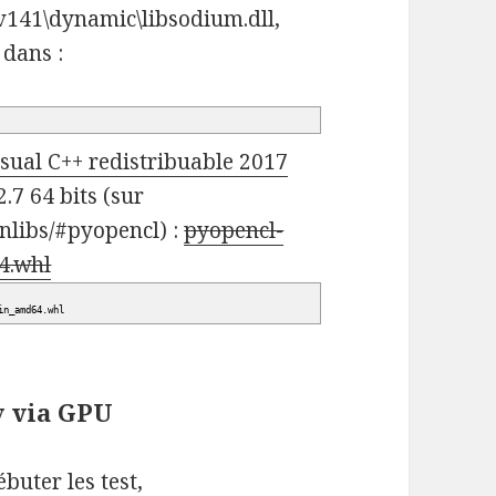
e\v141\dynamic\libsodium.dll,
 dans :
sual C++ redistribuable 2017
.7 64 bits (sur
nlibs/#pyopencl) :
pyopencl-
4.whl
in_amd64.whl
y via GPU
buter les test,