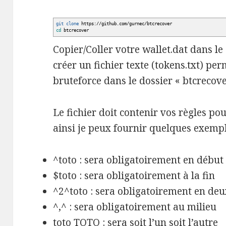
git clone
https:
//
github.com
/
gurnec
/
btcrecover
cd
btcrecover
Copier/Coller votre wallet.dat dans le
créer un fichier texte (tokens.txt) per
bruteforce dans le dossier « btcrecove
Le fichier doit contenir vos règles po
ainsi je peux fournir quelques exempl
^toto : sera obligatoirement en début
$toto : sera obligatoirement à la fin
^2^toto : sera obligatoirement en de
^,^ : sera obligatoirement au milieu
toto TOTO : sera soit l’un soit l’autre