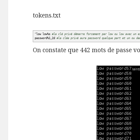
tokens.txt
^low low
%
s
#la clé privé démarre forcement par low ou low avec un e
password
%
1,2d
#la clée privé aura password quelque part et un ou de
On constate que 442 mots de passe von