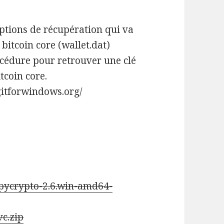
ptions de récupération qui va
 bitcoin core (wallet.dat)
rocédure pour retrouver une clé
tcoin core.
//gitforwindows.org/
pycrypto-2.6.win-amd64-
c.zip