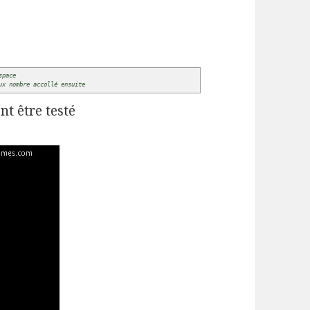
space
ux nombre accollé ensuite
t être testé