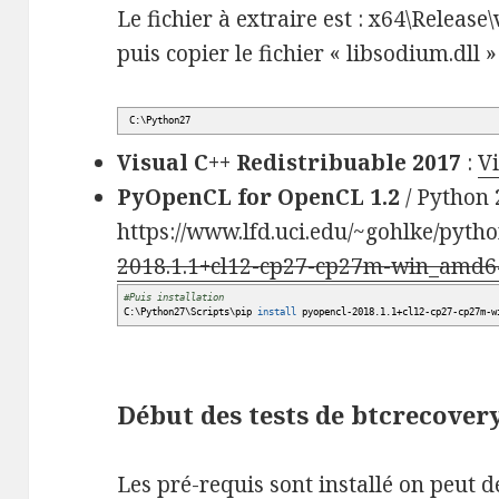
Le fichier à extraire est : x64\Releas
puis copier le fichier « libsodium.dll »
C:\Python27
Visual C++ Redistribuable 2017
:
Vi
PyOpenCL for OpenCL 1.2
/ Python 2
https://www.lfd.uci.edu/~gohlke/pytho
2018.1.1+cl12-cp27-cp27m-win_amd6
#Puis installation
C:\Python27\Scripts\pip
install
pyopencl-2018.1.1+cl12-cp27-cp27m-w
Début des tests de btcrecover
Les pré-requis sont installé on peut dé