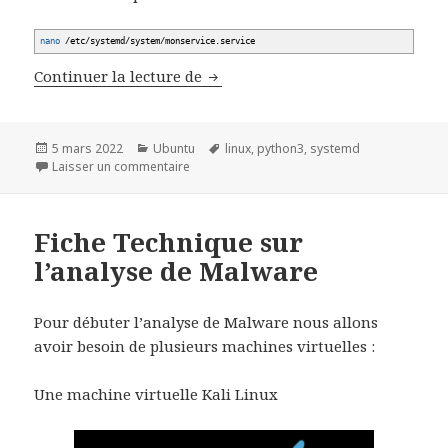
nano
/
etc
/
systemd
/
system
/
monservice.service
Lancer un script python3 en serv
Continuer la lecture de
Publié
Catégories
Mots-
5 mars 2022
Ubuntu
linux
,
python3
,
systemd
le
sur Lancer un script python3 en service
clés
Laisser un commentaire
Fiche Technique sur
l’analyse de Malware
Pour débuter l’analyse de Malware nous allons
avoir besoin de plusieurs machines virtuelles :
Une machine virtuelle Kali Linux