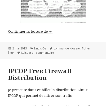
Les commandes Linux de Gestion d
Continuer la lecture de
Publié
Catégories
Mots-
2 mai 2013
Linux
,
Os
commande
,
dossier
,
fichier
,
le
clés
sur Les commandes Linux de Gestion de
linux
Laisser un commentaire
IPCOP Free Firewall
Distribution
Je présente dans ce billet la distribution Linux
IPCOP qui permet de filtrer son trafic.