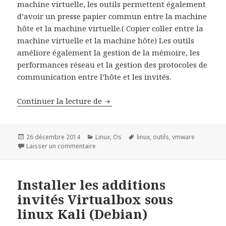
machine virtuelle, les outils permettent également
d’avoir un presse papier commun entre la machine
hôte et la machine virtuelle.( Copier coller entre la
machine virtuelle et la machine hôte) Les outils
améliore également la gestion de la mémoire, les
performances réseau et la gestion des protocoles de
communication entre l’hôte et les invités.
Installer VmWare Tools dans une
Continuer la lecture de
Publié
Catégories
Mots-
26 décembre 2014
Linux
,
Os
linux
,
outils
,
vmware
le
sur Installer VmWare Tools dans une machine 
clés
Laisser un commentaire
Installer les additions
invités Virtualbox sous
linux Kali (Debian)