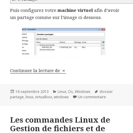
Puis configurez votre
machine virtuel
afin d’avoir
un partage comme sur l’image ci-dessous.
Partage de dossier(s) entre Wind
Continuer la lecture de
Publié
Catégories
Mots-
16 septembre 2013
Linux
,
Os
,
Windows
dossier
le
clés
sur Partage de 
partage
,
linux
,
virtualbox
,
windows
Un commentaire
Les commandes Linux de
Gestion de fichiers et de