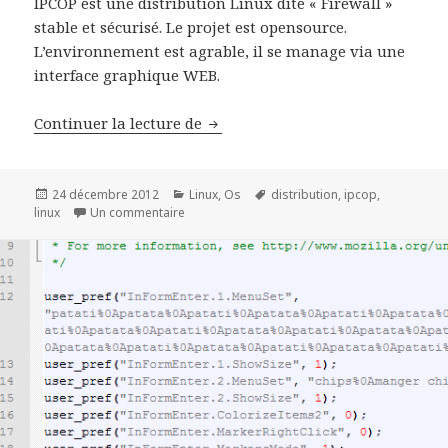
IPCOP est une distribution Linux dite « Firewall »
stable et sécurisé. Le projet est opensource.
L’environnement est agrable, il se manage via une
interface graphique WEB.
IPCOP Free Firewall Distribution
Continuer la lecture de
Publié
Catégories
Mots-
24 décembre 2012
Linux
,
Os
distribution
,
ipcop
,
le
sur IPCOP Free Firewall Distribution
clés
linux
Un commentaire