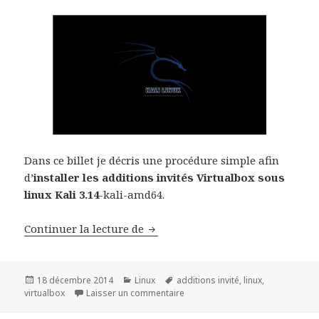
Dans ce billet je décris une procédure simple afin
d’
installer les additions invités Virtualbox sous
linux Kali 3.14
-kali-amd64.
Installer les additions invités Vi
Continuer la lecture de
Publié
Catégories
Mots-
18 décembre 2014
Linux
additions invité
,
linux
,
le
clés
sur Installer les additions invités
virtualbox
Laisser un commentaire