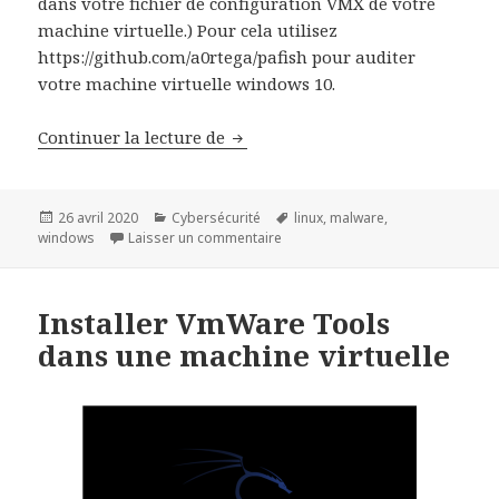
dans votre fichier de configuration VMX de votre
machine virtuelle.) Pour cela utilisez
https://github.com/a0rtega/pafish pour auditer
votre machine virtuelle windows 10.
Fiche Technique sur l’analyse d
Continuer la lecture de
Publié
Catégories
Mots-
26 avril 2020
Cybersécurité
linux
,
malware
,
le
sur Fiche Technique sur l’analyse
clés
windows
Laisser un commentaire
Installer VmWare Tools
dans une machine virtuelle