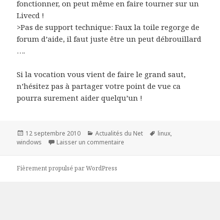
fonctionner, on peut même en faire tourner sur un
Livecd !
>Pas de support technique: Faux la toile regorge de
forum d’aide, il faut juste être un peut débrouillard
….
Si la vocation vous vient de faire le grand saut,
n’hésitez pas à partager votre point de vue ca
pourra surement aider quelqu’un !
Publié
Catégories
Mots-
12 septembre 2010
Actualités du Net
linux
,
le
sur Distribution Linux: Bonne alt
clés
windows
Laisser un commentaire
Fièrement propulsé par WordPress