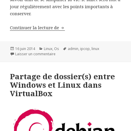
jour régulièrement avec les points importants à
conserver.
Commandes de bases pour admin
Continuer la lecture de
Publié
Catégories
Mots-
16 juin 2014
Linux
,
Os
admin
,
ipcop
,
linux
le
sur Commandes de bases pour administrer
clés
Laisser un commentaire
Partage de dossier(s) entre
Windows et Linux dans
VirtualBox