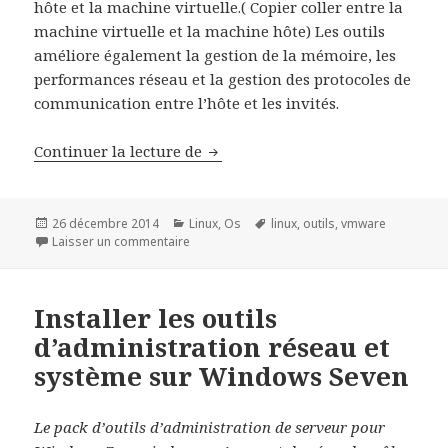
hôte et la machine virtuelle.( Copier coller entre la
machine virtuelle et la machine hôte) Les outils
améliore également la gestion de la mémoire, les
performances réseau et la gestion des protocoles de
communication entre l’hôte et les invités.
Installer VmWare Tools dans une
Continuer la lecture de
Publié
Catégories
Mots-
26 décembre 2014
Linux
,
Os
linux
,
outils
,
vmware
le
sur Installer VmWare Tools dans une machine 
clés
Laisser un commentaire
Installer les outils
d’administration réseau et
système sur Windows Seven
Le pack d’outils d’administration de serveur pour