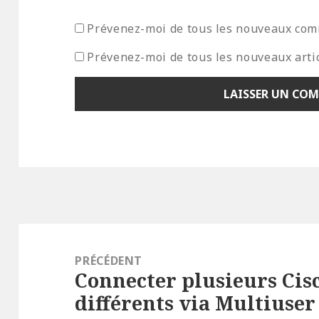
Prévenez-moi de tous les nouveaux com
Prévenez-moi de tous les nouveaux artic
Navigation
de
PRÉCÉDENT
Connecter plusieurs Cis
l’article
Article
différents via Multiuser
précédent :