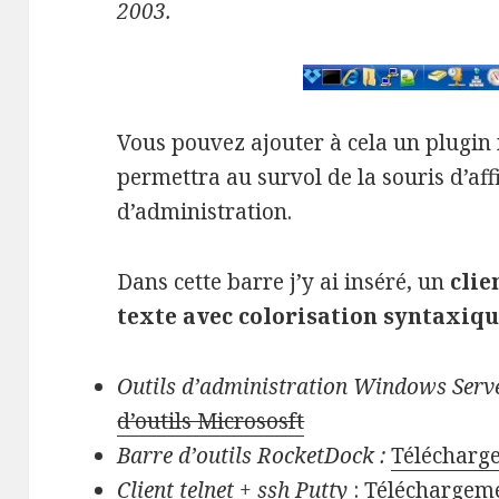
2003.
Vous pouvez ajouter à cela un plugin
permettra au survol de la souris d’af
d’administration.
Dans cette barre j’y ai inséré, un
clie
texte avec colorisation syntaxiq
Outils d’administration Windows Serve
d’outils Micrososft
Barre d’outils RocketDock :
Télécharg
Client telnet + ssh Putty
:
Téléchargeme