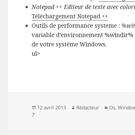
Notepad ++ Editeur de texte avec colo
Téléchargement Notepad ++
Outils de performance systeme :
%win
variable d’environnement %windir% in
de votre système Windows.
ul>
Publié
Auteur
Catégories
12 avril 2013
Rédacteur
Os
,
Windo
le
7