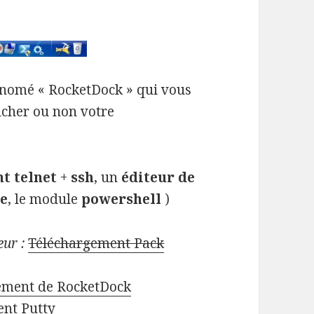
 nomé « RocketDock » qui vous
ficher ou non votre
nt telnet
+
ssh
, un
éditeur de
ue
, le module
powershell
)
ur :
Téléchargement Pack
ement de RocketDock
nt Putty