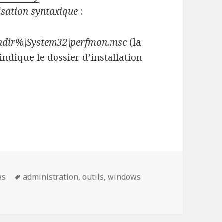
risation syntaxique
:
dir%\System32\perfmon.msc
(la
dique le dossier d’installation
Mots-
ws
administration
,
outils
,
windows
clés