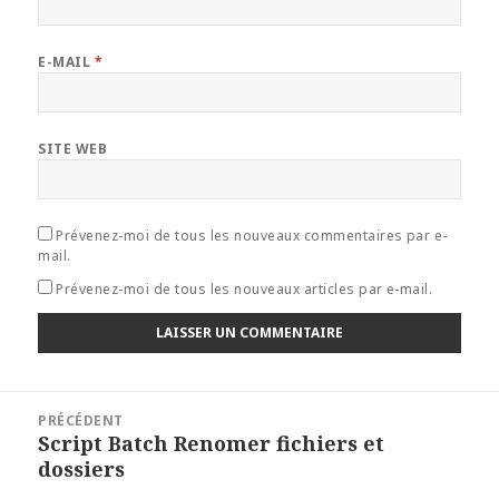
E-MAIL
*
SITE WEB
Prévenez-moi de tous les nouveaux commentaires par e-
mail.
Prévenez-moi de tous les nouveaux articles par e-mail.
Navigation
PRÉCÉDENT
de
Script Batch Renomer fichiers et
Article
l’article
dossiers
précédent :