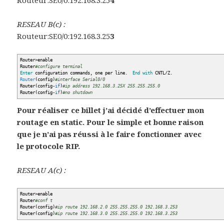
Routeur:SE0/0:192.168.3.25
4
RESEAU B(c) :
Routeur:SE0/0:192.168.3.25
3
Router
>
enable
Router
#configure terminal
Enter
configuration commands, one per line.
End
with
CNTL
/
Z.
Router
(
config
)
#interface Serial0/0
Router
(
config-
if
)
#ip address 192.168.3.25X 255.255.255.0
Router
(
config-
if
)
#no shutdown
Pour réaliser ce billet j’ai décidé d’effectuer mon
routage en static. Pour le simple et bonne raison
que je n’ai pas réussi à le faire fonctionner avec
le
protocole RIP
.
RESEAU A(c) :
Router
>
enable
Router
#conf t
Router
(
config
)
#ip route 192.168.2.0 255.255.255.0 192.168.3.253
Router
(
config
)
#ip route 192.168.3.0 255.255.255.0 192.168.3.253