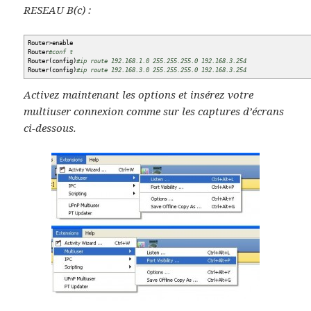
RESEAU B(c) :
Router
>
enable
Router
#conf t
Router
(
config
)
#ip route 192.168.1.0 255.255.255.0 192.168.3.254
Router
(
config
)
#ip route 192.168.3.0 255.255.255.0 192.168.3.254
Activez maintenant les options et insérez votre
multiuser connexion comme sur les captures d’écrans
ci-dessous.