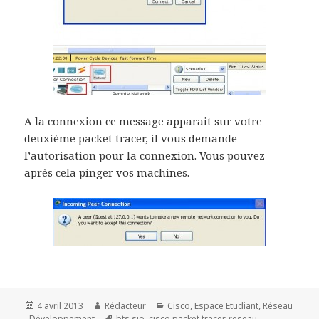
A la connexion ce message apparait sur votre
deuxième packet tracer, il vous demande
l’autorisation pour la connexion. Vous pouvez
après cela pinger vos machines.
Publié
Auteur
Catégories
4 avril 2013
Rédacteur
Cisco
,
Espace Etudiant
,
Réseau
le
Mots-
- Développement
bts sio
,
cisco packet tracer
,
reseau