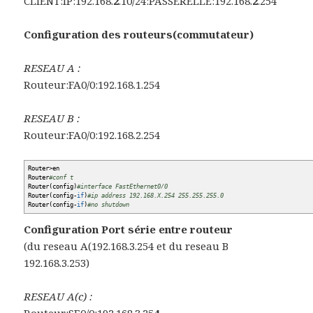
CLIENT:IP:192.168.
2
.10/24:PASSERELLE:192.168.
2
.254
Configuration des routeurs(commutateur)
RESEAU A :
Routeur:FA0/0:192.168.1.254
RESEAU B :
Routeur:FA0/0:192.168.2.254
Router
>
en
Router
#conf t
Router
(
config
)
#interface FastEthernet0/0
Router
(
config-
if
)
#ip address 192.168.X.254 255.255.255.0
Router
(
config-
if
)
#no shutdown
Configuration Port série entre routeur
(du reseau A(192.168.3.254 et du reseau B
192.168.3.253)
RESEAU A(c) :