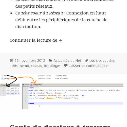
des petits réseaux.
Couche coeur du Réseau
: Connexion en haut
débit entre les périphériques de la couche de
distribution.
Memo Reseau : BTS SIO – Premie
Continuer la lecture de
Publié
Catégories
Mots-
15 novembre 2012
Actualités du Net
bts sio
,
couche
,
le
clés
sur Memo R
hote
,
memo
,
reseau
,
topologie
Laisser un commentaire