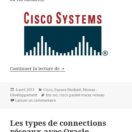
Connecter plusieurs Cisco Packet 
Continuer la lecture de
Publié
Catégories
4 avril 2013
Cisco
,
Espace Etudiant
,
Réseau -
le
Mots-
Développement
bts sio
,
cisco packet tracer
,
reseau
clés
sur Connecter plusieurs Cisco Packet Tracer d
Laisser un commentaire
Les types de connections
réseaux avec Oracle