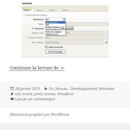
Les types de connections réseaux
Continuer la lecture de
Publié
Catégories
28 janvier 2013
Os
,
Réseau - Développement
,
Windows
le
Mots-
nat
,
oracle
,
pont
,
reseau
,
virtualbox
clés
sur Les types de connections réseaux avec O
Laisser un commentaire
Fièrement propulsé par WordPress