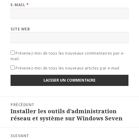
E-MAIL
*
SITE WEB
Prévenez-moi de tous les nouveaux commentaires par e-
mail.
Prévenez-moi de tous les nouveaux articles par e-mail.
Navigation
PRÉCÉDENT
de
Installer les outils d’administration
Article
l’article
réseau et système sur Windows Seven
précédent :
SUIVANT