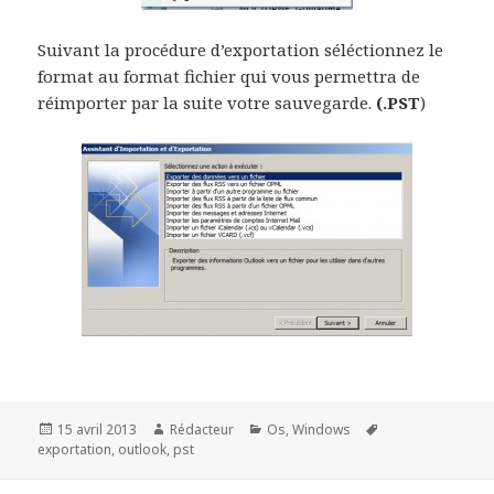
Suivant la procédure d’exportation séléctionnez le
format au format fichier qui vous permettra de
réimporter par la suite votre sauvegarde.
(.PST
)
Publié
Auteur
Catégories
Mots-
15 avril 2013
Rédacteur
Os
,
Windows
le
clés
exportation
,
outlook
,
pst