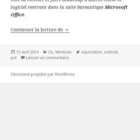
logiciel rentrant dans la suite bureautique
Microsoft
Office
.
Libérer de l’espace et sauvegard
Continuer la lecture de
Publié
Catégories
Mots-
15 avril 2013
Os
,
Windows
exportation
,
outlook
,
le
sur Libérer de l’espace et sauvegarder 
clés
pst
Laisser un commentaire
Fièrement propulsé par WordPress