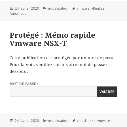
Publié
Catégories
Mots-
24 février 2020
virtualisation
vmware
,
vRealize
le
clés
Automation
Protégé : Mémo rapide
Vmware NSX-T
Cette publication est protégée par un mot de passe.
Pour la voir, veuillez saisir votre mot de passe ci-
dessous :
MOT DE PASSE :
Publié
Catégories
Mots-
24 février 2020
virtualisation
cloud
,
nsx-t
,
vmware
le
clés