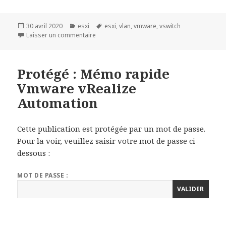
Publié
Catégories
Mots-
30 avril 2020
esxi
esxi
,
vlan
,
vmware
,
vswitch
le
sur ESXi Explication sur la gestion du réseau
clés
Laisser un commentaire
Protégé : Mémo rapide
Vmware vRealize
Automation
Cette publication est protégée par un mot de passe.
Pour la voir, veuillez saisir votre mot de passe ci-
dessous :
MOT DE PASSE :