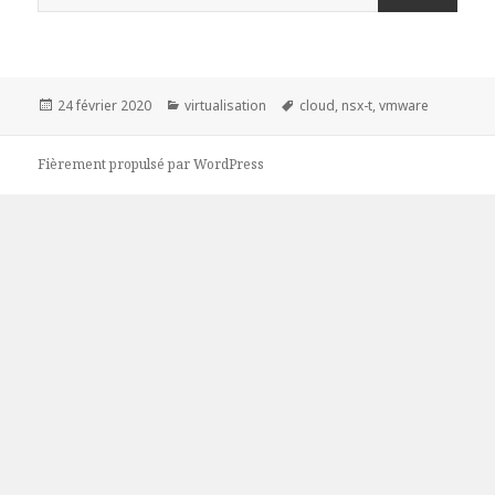
Publié
Catégories
Mots-
24 février 2020
virtualisation
cloud
,
nsx-t
,
vmware
le
clés
Fièrement propulsé par WordPress