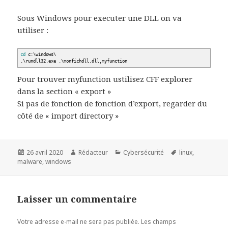
Sous Windows pour executer une DLL on va
utiliser :
cd
c:\windows\
.\rundll32.exe .\monfichdll.dll,myfunction
Pour trouver myfunction ustilisez CFF explorer
dans la section « export »
Si pas de fonction de fonction d’export, regarder du
côté de « import directory »
Publié
Auteur
Catégories
Mots-
26 avril 2020
Rédacteur
Cybersécurité
linux
,
le
clés
malware
,
windows
Laisser un commentaire
Votre adresse e-mail ne sera pas publiée.
Les champs