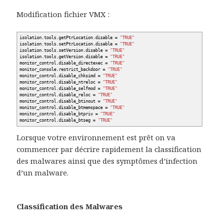
Modification fichier VMX :
isolation.tools.getPtrLocation.disable =
"TRUE"
isolation.tools.setPtrLocation.disable =
"TRUE"
isolation.tools.setVersion.disable =
"TRUE"
isolation.tools.getVersion.disable =
"TRUE"
monitor_control.disable_directexec =
"TRUE"
monitor_console.restrict_backdoor =
"TRUE"
monitor_control.disable_chksimd =
"TRUE"
monitor_control.disable_ntreloc =
"TRUE"
monitor_control.disable_selfmod =
"TRUE"
monitor_control.disable_reloc =
"TRUE"
monitor_control.disable_btinout =
"TRUE"
monitor_control.disable_btmemspace =
"TRUE"
monitor_control.disable_btpriv =
"TRUE"
monitor_control.disable_btseg =
"TRUE"
Lorsque votre environnement est prêt on va
commencer par décrire rapidement la classification
des malwares ainsi que des symptômes d’infection
d’un malware.
Classification des Malwares