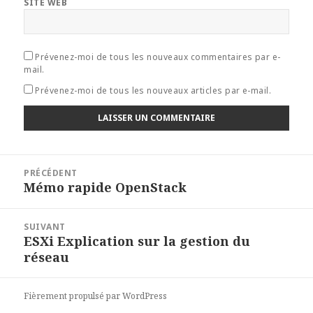
SITE WEB
Prévenez-moi de tous les nouveaux commentaires par e-
mail.
Prévenez-moi de tous les nouveaux articles par e-mail.
Navigation
PRÉCÉDENT
de
Mémo rapide OpenStack
Article
l’article
précédent :
SUIVANT
ESXi Explication sur la gestion du
Article
réseau
suivant :
Fièrement propulsé par WordPress