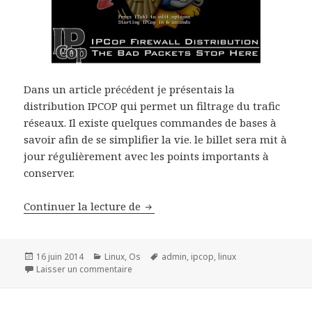
Dans un article précédent je présentais la
distribution IPCOP qui permet un filtrage du trafic
réseaux. Il existe quelques commandes de bases à
savoir afin de se simplifier la vie. le billet sera mit à
jour régulièrement avec les points importants à
conserver.
Commandes de bases pour admin
Continuer la lecture de
Publié
Catégories
Mots-
16 juin 2014
Linux
,
Os
admin
,
ipcop
,
linux
le
sur Commandes de bases pour administrer
clés
Laisser un commentaire