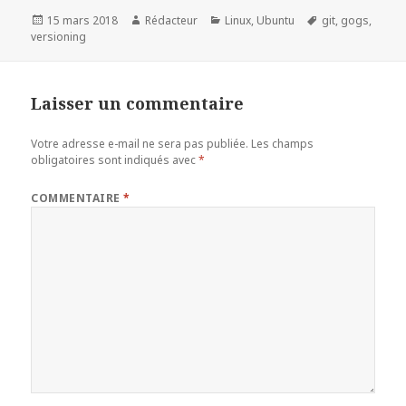
Publié
Auteur
Catégories
Mots-
15 mars 2018
Rédacteur
Linux
,
Ubuntu
git
,
gogs
,
le
clés
versioning
Laisser un commentaire
Votre adresse e-mail ne sera pas publiée.
Les champs
obligatoires sont indiqués avec
*
COMMENTAIRE
*