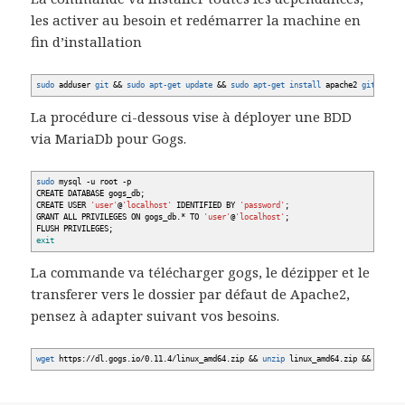
les activer au besoin et redémarrer la machine en
fin d’installation
sudo
adduser
git
&&
sudo
apt-get update
&&
sudo
apt-get install
apache2
git
-y
&&
La procédure ci-dessous vise à déployer une BDD
via MariaDb pour Gogs.
sudo
mysql
-u
root
-p
CREATE DATABASE gogs_db;
CREATE USER
'user'
@
'localhost'
IDENTIFIED BY
'password'
;
GRANT ALL PRIVILEGES ON gogs_db.
*
TO
'user'
@
'localhost'
;
FLUSH PRIVILEGES;
exit
La commande va télécharger gogs, le dézipper et le
transferer vers le dossier par défaut de Apache2,
pensez à adapter suivant vos besoins.
wget
https:
//
dl.gogs.io
/
0.11.4
/
linux_amd64.zip
&&
unzip
linux_amd64.zip
&&
sudo
m