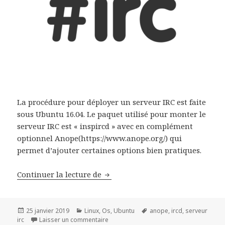
La procédure pour déployer un serveur IRC est faite
sous Ubuntu 16.04. Le paquet utilisé pour monter le
serveur IRC est « inspircd » avec en complément
optionnel Anope(https://www.anope.org/) qui
permet d’ajouter certaines options bien pratiques.
Déployer serveur IRC sous Ubunt
Continuer la lecture de
Publié
Catégories
Mots-
25 janvier 2019
Linux
,
Os
,
Ubuntu
anope
,
ircd
,
serveur
le
sur Déployer serveur IRC sous Ubuntu 1
clés
irc
Laisser un commentaire