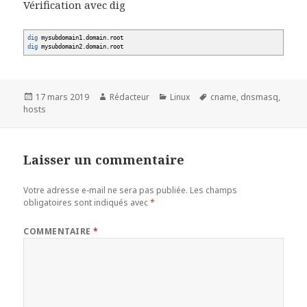
Vérification avec dig
dig
mysubdomain1.domain.root
dig
mysubdomain2.domain.root
Publié
Auteur
Catégories
Mots-
17 mars 2019
Rédacteur
Linux
cname
,
dnsmasq
,
le
clés
hosts
Laisser un commentaire
Votre adresse e-mail ne sera pas publiée.
Les champs
obligatoires sont indiqués avec
*
COMMENTAIRE
*