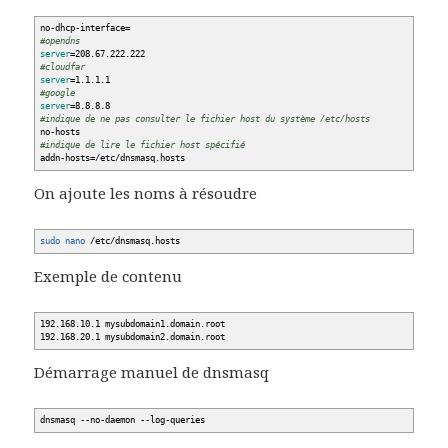
no-dhcp-interface=
#opendns
server
=208.67.222.222
#cloudfar
server
=1.1.1.1
#google
server
=8.8.8.8
#indique de ne pas consulter le fichier host du système /etc/hosts
no-hosts
#indique de lire le fichier host spécifié
addn-hosts=
/
etc
/
dnsmasq.hosts
On ajoute les noms à résoudre
sudo
nano
/
etc
/
dnsmasq.hosts
Exemple de contenu
192.168.10.1 mysubdomain1.domain.root
192.168.20.1 mysubdomain2.domain.root
Démarrage manuel de dnsmasq
dnsmasq
--no-daemon
--log-queries