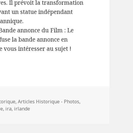
s. Il prévoit la transformation
ayant un statue indépendant
tannique.
e Bande annonce du Film : Le
iffuse la bande annonce en
 vous intéresser au sujet !
storique
,
Articles Historique - Photos
,
re
,
ira
,
irlande