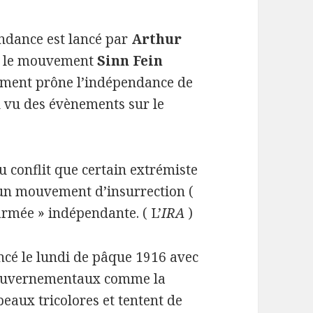
ndance est lancé par
Arthur
5 le mouvement
Sinn Fein
ement prône l’indépendance de
au vu des évènements sur le
du conflit que certain extrémiste
 un mouvement d’insurrection (
armée » indépendante. ( L’
IRA
)
cé le lundi de pâque 1916 avec
 gouvernementaux comme la
apeaux tricolores et tentent de