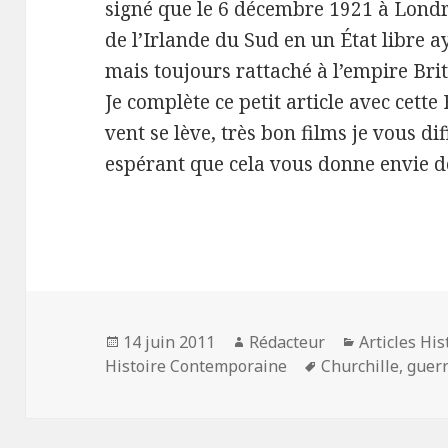
signé que le 6 décembre 1921 à Londre
de l’Irlande du Sud en un État libre 
mais toujours rattaché à l’empire Bri
Je complète ce petit article avec cett
vent se lève, très bon films je vous d
espérant que cela vous donne envie de
Publié
Auteur
Catégories
14 juin 2011
Rédacteur
Articles Hi
le
Mots-
Histoire Contemporaine
Churchille
,
guer
clés