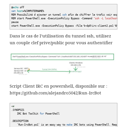
@
echo
off
set
host
=
%
COMPUTERNAME
%
REM Possibilité d ajouter un tunnel
ssh
afin de chiffrer le trafic voir explicati
REM start PowerShell.exe
-ExecutionPolicy
Bypass
-Command
"ssh -L localhost:6667:
pause
start PowerShell.exe
-ExecutionPolicy
Bypass
-File
%
~dp0\irc-client2.ps1
%
host
%
12
Dans le cas de l’utilisation du tunnel ssh, utilisez
un couple clef prive/public pour vous authentifier
Script Client IRC en powershell, disponible sur :
https://github.com/alejandro5042/Run-IrcBot
<
#
.SYNOPSIS
IRC Bot Toolkit
for
PowerShell
.DESCRIPTION
`
Run-IrcBot.ps1
`
is an easy way to
make
IRC bots using PowerShell. Requiring n