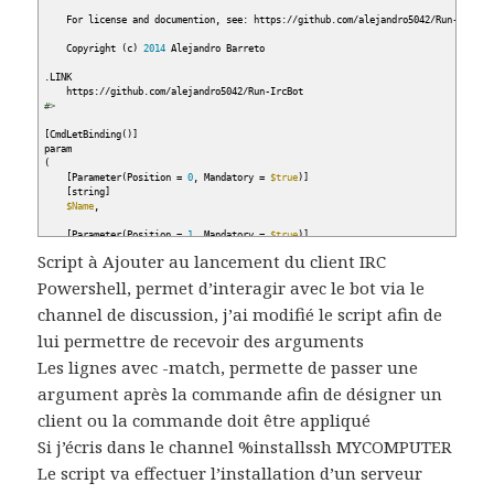
For license and documention, see: https:
//
github.com
/
alejandro5042
/
Run-IrcBot
Copyright
(
c
)
2014
Alejandro Barreto
.LINK
https:
//
github.com
/
alejandro5042
/
Run-IrcBot
#>
[
CmdLetBinding
(
)
]
param
(
[
Parameter
(
Position =
0
, Mandatory =
$true
)
]
[
string
]
$Name
,
[
Parameter
(
Position =
1
, Mandatory =
$true
)
]
[
string
]
Script à Ajouter au lancement du client IRC
$Server
,
Powershell, permet d’interagir avec le bot via le
[
Parameter
(
Position =
2
, Mandatory =
$true
)
]
[
string
[
]
]
channel de discussion, j’ai modifié le script afin de
$Channels
,
lui permettre de recevoir des arguments
[
Parameter
(
Position =
3
)
]
Les lignes avec -match, permette de passer une
$BotScript
,
argument après la commande afin de désigner un
$State
=
@
{
}
,
client ou la commande doit être appliqué
[
switch
]
$Silent
Si j’écris dans le channel %installssh MYCOMPUTER
)
Le script va effectuer l’installation d’un serveur
#################################################################