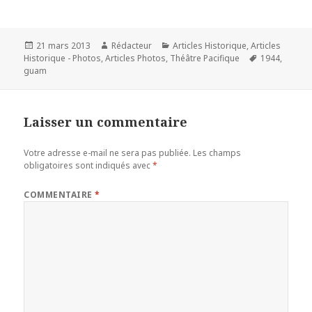
Publié
Auteur
Catégories
21 mars 2013
Rédacteur
Articles Historique
,
Articles
le
Mots-
Historique - Photos
,
Articles Photos
,
Théâtre Pacifique
1944
,
clés
guam
Laisser un commentaire
Votre adresse e-mail ne sera pas publiée.
Les champs
obligatoires sont indiqués avec
*
COMMENTAIRE
*