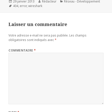
Publié
Auteur
Catégories
29 janvier 2013
Rédacteur
Réseau - Développement
le
Mots-
404
,
error
,
wireshark
clés
Laisser un commentaire
Votre adresse e-mail ne sera pas publiée.
Les champs
obligatoires sont indiqués avec
*
COMMENTAIRE
*