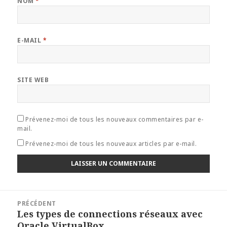
NOM
*
E-MAIL
*
SITE WEB
Prévenez-moi de tous les nouveaux commentaires par e-
mail.
Prévenez-moi de tous les nouveaux articles par e-mail.
Navigation
PRÉCÉDENT
de
Les types de connections réseaux avec
Article
l’article
Oracle VirtualBox
précédent :