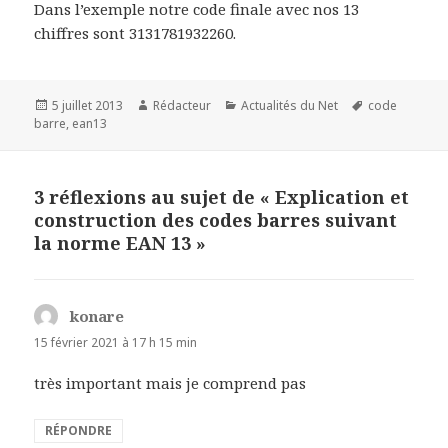
Dans l’exemple notre code finale avec nos 13
chiffres sont 3131781932260.
Publié
Auteur
Catégories
Mots-
5 juillet 2013
Rédacteur
Actualités du Net
code
le
clés
barre
,
ean13
3 réflexions au sujet de « Explication et
construction des codes barres suivant
la norme EAN 13 »
konare
d
i
15 février 2021 à 17 h 15 min
t
très important mais je comprend pas
:
RÉPONDRE