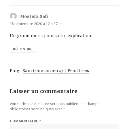
Mostefa Safi
d
i
18 septembre 2020 à 12 h 37 min
t
Un grand merci pour votre explication.
:
RÉPONDRE
Ping :
Sam (samcarneiro) | Pearltrees
Laisser un commentaire
Votre adresse e-mail ne sera pas publiée.
Les champs
obligatoires sont indiqués avec
*
COMMENTAIRE
*