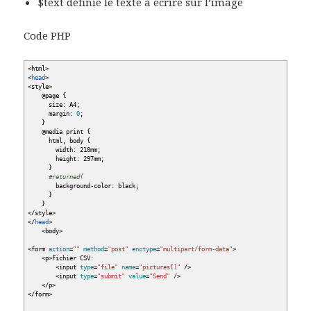
$text définie le texte à écrire sur l’image
Code PHP
<
html
>
<
head
>
<
style
>
@
page
{
size: A4;
margin:
0
;
}
@
media print
{
html, body
{
width: 210mm;
height: 297mm;
}
#returned{
background-color: black;
}
}
</
style
>
</
head
>
<
body
>
<
form
action
=
""
method
=
"post"
enctype
=
"multipart/form-data"
>
<
p
>
Fichier CSV:
<
input
type
=
"file"
name
=
"pictures[]"
/>
<
input
type
=
"submit"
value
=
"Send"
/>
</
p
>
</
form
>