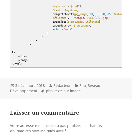
$mystring
=
$row
[
2
]
;
$text
=
$mystring
;
imagettftext
(
$jpg_image
,
10
,
0
,
190
,
35
,
$color
,
$fon
$filename
=
"./images/"
.
$row
[
0
]
.
".jpg"
;
imagejpeg
(
$jpg_image
,
$filename
)
;
imagedestroy
(
$jpg_image
)
;
echo
'</img>'
;
}
}
}
}
?
>
</
div
>
</
body
>
</
html
>
Publié
Auteur
Catégories
5 décembre 2018
Rédacteur
Php
,
Réseau -
le
Mots-
Développement
php
,
texte sur image
clés
Laisser un commentaire
Votre adresse e-mail ne sera pas publiée.
Les champs
obligatoires sont indiqués avec
*