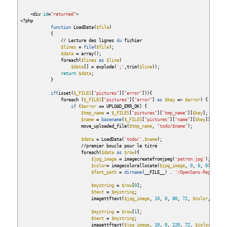
<
div
id
=
"returned"
>
<
?php
function
LoadData
(
$file
)
{
//
Lecture des lignes
du
fichier
$lines
=
file
(
$file
)
;
$data
= array
(
)
;
foreach
(
$lines
as
$line
)
$data
[
]
= explode
(
';'
,trim
(
$line
)
)
;
return
$data
;
}
if
(
isset
(
$_FILES
[
"pictures"
]
[
"error"
]
)
)
{
foreach
(
$_FILES
[
"pictures"
]
[
"error"
]
as
$key
=
>
$error
)
{
if
(
$error
== UPLOAD_ERR_OK
)
{
$tmp_name
=
$_FILES
[
"pictures"
]
[
"tmp_name"
]
[
$key
]
;
$name
=
basename
(
$_FILES
[
"pictures"
]
[
"name"
]
[
$key
]
)
;
move_uploaded_file
(
$tmp_name
,
"todo/
$name
"
)
;
$data
= LoadData
(
'todo/'
.
$name
)
;
//
premier boucle pour le titre
foreach
(
$data
as
$row
)
{
$jpg_image
= imagecreatefromjpeg
(
'patron.jpg'
)
;
$color
= imagecolorallocate
(
$jpg_image
,
0
,
0
,
0
)
;
$font_path
=
dirname
(
__FILE__
)
.
'/OpenSans-Regular.t
$mystring
=
$row
[
0
]
;
$text
=
$mystring
;
imagettftext
(
$jpg_image
,
10
,
0
,
80
,
72
,
$color
,
$font
$mystring
=
$row
[
1
]
;
$text
=
$mystring
;
imagettftext
(
$jpg_image
,
10
,
0
,
220
,
72
,
$color
,
$fon