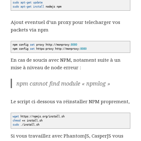
sudo
apt-get update
sudo
apt-get install
nodejs npm
Ajout eventuel d’un proxy pour telecharger vos
packets via npm
npm config
set
proxy http:
//
monproxy:
8080
npm config
set
https-proxy http:
//
monproxy:
8080
En cas de soucis avec NPM, notament suite à un
mise à niveau de node erreur :
npm cannot find module « npmlog »
Le script ci-dessous va réinstaller NPM proprement,
wget
https:
//
npmjs.org
/
install.sh
chmod
+x install.sh
sudo
.
/
install.sh
Si vous travaillez avec PhantomJS, CasperJS vous