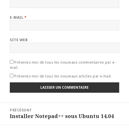
E-MAIL
*
SITE WEB
Prévenez-moi de tous les nouveaux commentaires par e-
mail.
Prévenez-moi de tous les nouveaux articles par e-mail.
Navigation
PRÉCÉDENT
de
Installer Notepad++ sous Ubuntu 14.04
Article
l’article
précédent :