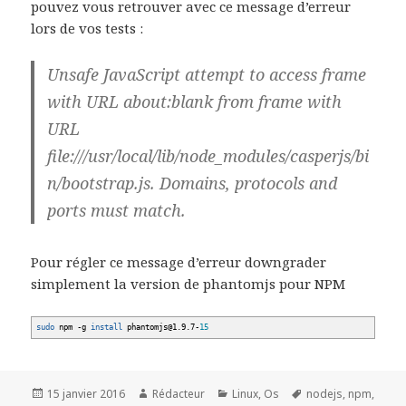
pouvez vous retrouver avec ce message d’erreur
lors de vos tests :
Unsafe JavaScript attempt to access frame
with URL about:blank from frame with
URL
file:///usr/local/lib/node_modules/casperjs/bi
n/bootstrap.js. Domains, protocols and
ports must match.
Pour régler ce message d’erreur downgrader
simplement la version de phantomjs pour NPM
sudo
npm
-g
install
phantomjs
@
1.9.7-
15
Publié
Auteur
Catégories
Mots-
15 janvier 2016
Rédacteur
Linux
,
Os
nodejs
,
npm
,