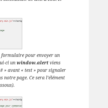
ery.min.js"
></
script
>
page
n formulaire pour envoyer un
ui-ci un
window.alert
viens
« # » avant « test » pour signaler
ans notre page. Ce sera l’élément
essous).
ery.min.js"
></
script
>
page pour commencer le traitement