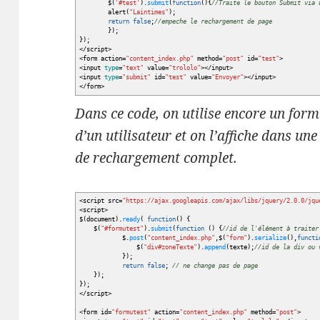
$
(
'#test'
)
.
submit
(
function
(
)
{
//Traite le bouton Submit via 
alert
(
"Laintimes"
)
;
return
false
;
//empeche le rechargement de page
}
)
;
}
)
;
</
script
>
<
form action=
"content_index.php"
method=
"post"
id=
"test"
>
<
input
type
=
"text"
value=
"trololo"
></
input
>
<
input
type
=
"submit"
id=
"test"
value=
"Envoyer"
></
input
>
</
form
>
Dans ce code, on utilise encore un for
d’un utilisateur et on l’affiche dans u
de rechargement complet.
<
script src=
"https://ajax.googleapis.com/ajax/libs/jquery/2.0.0/jqu
<
script
>
$
(
document
)
.
ready
(
function
(
)
{
$
(
"#formutest"
)
.
submit
(
function
(
)
{
//id de l'élément à traiter
$.
post
(
"content_index.php"
,$
(
"form"
)
.
serialize
(
)
,
functi
$
(
"div#zoneTexte"
)
.
append
(
texte
)
;
//id de la div ou 
}
)
;
return
false
;
// ne change pas de page
}
)
;
}
)
;
</
script
>
<
form id=
"formutest"
action=
"content_index.php"
method=
"post"
>