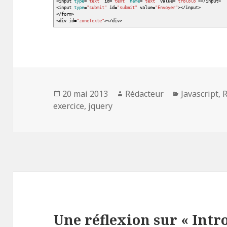
<
input
type
=
"text"
id=
"text"
name
=
"text"
value=
"trololo"
></
input
>
<
input
type
=
"submit"
id=
"submit"
value=
"Envoyer"
></
input
>
</
form
>
<
div id=
"zoneTexte"
></
div
>
Publié
Auteur
Catégories
20 mai 2013
Rédacteur
Javascript
,
R
le
exercice
,
jquery
Une réflexion sur « Int