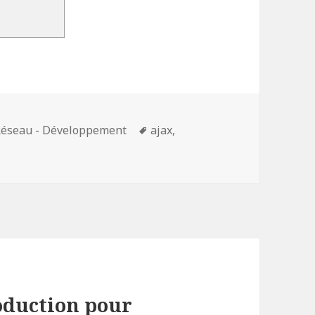
Mots-
éseau - Développement
ajax
,
clés
roduction pour