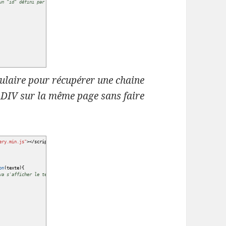
un "id" défini par un #
mulaire pour récupérer une chaine
ne DIV sur la même page sans faire
ery.min.js"
></
script
>
on
(
texte
)
{
va s'afficher le texte