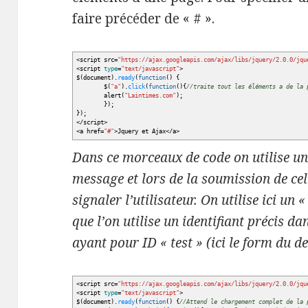
faire précéder de « # ».
<
script src=
"https://ajax.googleapis.com/ajax/libs/jquery/2.0.0/jqu
<
script
type
=
"text/javascript"
>
$
(
document
)
.
ready
(
function
(
)
{
$
(
"a"
)
.
click
(
function
(
)
{
//traite tout les éléments a de la 
alert
(
"Laintimes.com"
)
;
}
)
;
}
)
;
</
script
>
<
a href=
"#"
>
Jquery et Ajax
</
a
>
Dans ce morceaux de code on utilise u
message et lors de la soumission de cel
signaler l’utilisateur. On utilise ici un 
que l’on utilise un identifiant précis d
ayant pour ID « test » (ici le form du d
<
script src=
"https://ajax.googleapis.com/ajax/libs/jquery/2.0.0/jqu
<
script
type
=
"text/javascript"
>
$
(
document
)
.
ready
(
function
(
)
{
//Attend le chargement complet de la 