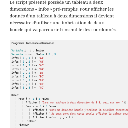
Le script présenté possède un tableau à deux
dimensions « infos » pré-remplis. Pour afficher les
donnés d’un tableau à deux dimensions il devient
nécessaire d’utiliser une imbrication de deux
boucle qui va parcourir l’ensemble des coordonnés.
Programme TableaudeuxDimension
Variable
i , j : Entier
Variable
infos : Chaî
ne
[
3
,
3
]
infos
[
1
,
1
]
<
-
"AA"
infos
[
1
,
2
]
<
-
"AB"
infos
[
1
,
3
]
<
-
"AC"
infos
[
2
,
1
]
<
-
"BA"
infos
[
2
,
2
]
<
-
"BB"
infos
[
2
,
3
]
<
-
"BC"
infos
[
3
,
1
]
<
-
"CA"
infos
[
3
,
2
]
<
-
"CB"
infos
[
3
,
3
]
<
-
"CC"
Début
|
Pour j
<
-
1
à
3
Faire
|
|
Afficher
(
"Dans mon tableau à deux dimension de 3,3, ceci est mon "
&
|
|
Pour i
<
-
1
à
3
Faire
|
|
|
Afficher
(
"Dans ma deuxième boucle j'indique la deuxième dimensio
|
|
|
Afficher
(
" Je peux donc dans cette boucle afficher la valeur cou
|
|
|
Afficher
(
infos
[
j , i
]
)
|
|
FinPour
|
FinPour