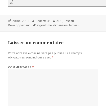
|
Fin
Publié
Auteur
Catégories
20 mai 2013
Rédacteur
ALSI
,
Réseau -
le
Mots-
Développement
algorithme
,
dimension
,
tableau
clés
Laisser un commentaire
Votre adresse e-mail ne sera pas publiée.
Les champs
obligatoires sont indiqués avec
*
COMMENTAIRE
*