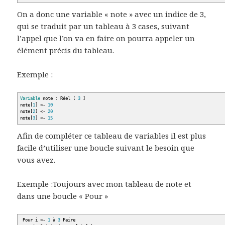
On a donc une variable « note » avec un indice de 3,
qui se traduit par un tableau à 3 cases, suivant
l’appel que l’on va en faire on pourra appeler un
élément précis du tableau.
Exemple :
Variable
note : Réel
[
3
]
note
[
1
]
<
-
10
note
[
2
]
<
-
20
note
[
3
]
<
-
15
Afin de compléter ce tableau de variables il est plus
facile d’utiliser une boucle suivant le besoin que
vous avez.
Exemple :Toujours avec mon tableau de note et
dans une boucle « Pour »
Pour i
<
-
1
à
3
Faire