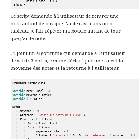
|
Saisir
(
note
[
i
]
)
FinPour
Le script demande à l’utilisateur de rentrer une
note autant de fois que j’ai de case dans mon
tableau, je fais répéter ma boucle autant de tour
que j’ai de note.
Ci-joint un algorithme qui demande à l’utilisateur
de saisir 3 notes, comme déclaré puis me calcul la
moyenne des notes et la retourne à l’utilisateur.
Programme MoyenneNote
Variable
note : Réel
[
3
]
Variable
moyenne : Entier
Variable
i : Entier
Début
|
moyenne
<
-
0
|
Afficher
(
"Saisir les notes de l'élève"
)
|
Pour i
<
-
1
à
3
Faire
|
|
Saisir
(
note
[
i
]
)
|
|
Si i =
1
Alors
|
|
|
moyenne
<
- note
[
i
]
|
|
|
Afficher
(
"La note N°"
&
i
&
" de l'élève est :"
&
note
[
i
]
)