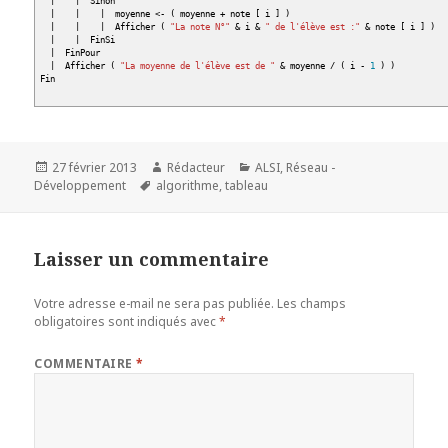
|
|
Sinon
|
|
|
moyenne
<
-
(
moyenne + note
[
i
]
)
|
|
|
Afficher
(
"La note N°"
&
i
&
" de l'élève est :"
&
note
[
i
]
)
|
|
FinSi
|
FinPour
|
Afficher
(
"La moyenne de l'élève est de "
&
moyenne
/
(
i -
1
)
)
Fin
Publié
Auteur
Catégories
27 février 2013
Rédacteur
ALSI
,
Réseau -
le
Mots-
Développement
algorithme
,
tableau
clés
Laisser un commentaire
Votre adresse e-mail ne sera pas publiée.
Les champs
obligatoires sont indiqués avec
*
COMMENTAIRE
*