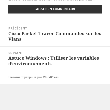
Navigation
PRÉCÉDENT
de
Cisco Packet Tracer Commandes sur les
Article
l’article
Vlans
précédent :
SUIVANT
Astuce Windows : Utiliser les variables
Article
d’environnements
suivant :
Fièrement propulsé par WordPress