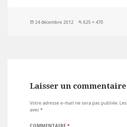
Publié
Taille
24 décembre 2012
625 × 470
le
réelle
Laisser un commentaire
Votre adresse e-mail ne sera pas publiée.
Les
avec
*
COMMENTAIRE
*