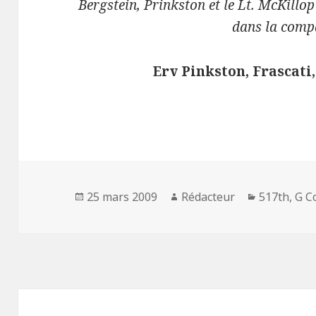
Bergstein, Prinkston et le Lt. McKillop 
dans la comp
Erv Pinkston, Frascati,
Publié
Auteur
Catégories
25 mars 2009
Rédacteur
517th
,
G C
le