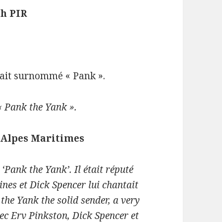
th PIR
tait surnommé « Pank ».
« Pank the Yank ».
s Alpes Maritimes
 ‘Pank the Yank’. Il était réputé
nes et Dick Spencer lui chantait
the Yank the solid sender, a very
vec Erv Pinkston, Dick Spencer et