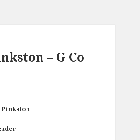
inkston – G Co
» Pinkston
eader