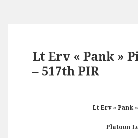
Lt Erv « Pank » P
– 517th PIR
Lt Erv « Pank 
Platoon L