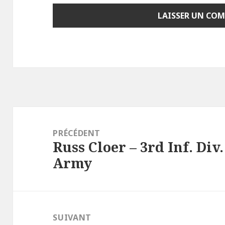
Navigation
de
PRÉCÉDENT
Russ Cloer – 3rd Inf. Div
l’article
Article
Army
précédent :
SUIVANT