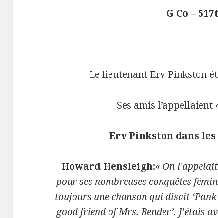
G Co – 517
Le lieutenant Erv Pinkston é
Ses amis l’appellaient
Erv Pinkston dans le
Howard Hensleigh:
« On l’appelait
pour ses nombreuses conquêtes fémini
toujours une chanson qui disait ‘Pank 
good friend of Mrs. Bender’. J’étais a