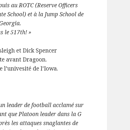
 puis au ROTC (Reserve Officers
te School) et à la Jump School de
 Georgia.
s le 517th! »
leigh et Dick Spencer
uste avant Dragoon.
 l’univesité de l’Iowa.
 un leader de football acclamé sur
tant que Platoon leader dans la G
rès les attaques snaglantes de