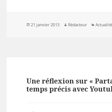
Publié
Auteur
Catégori
21 janvier 2013
Rédacteur
Actualit
le
Une réflexion sur « Part
temps précis avec Youtu