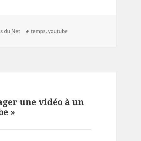
es
Mots-
és du Net
temps
,
youtube
clés
ager une vidéo à un
be »