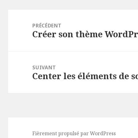
Navigation
de
PRÉCÉDENT
Créer son thème WordPr
l’article
Article
précédent :
SUIVANT
Center les éléments de s
Article
suivant :
Fièrement propulsé par WordPress