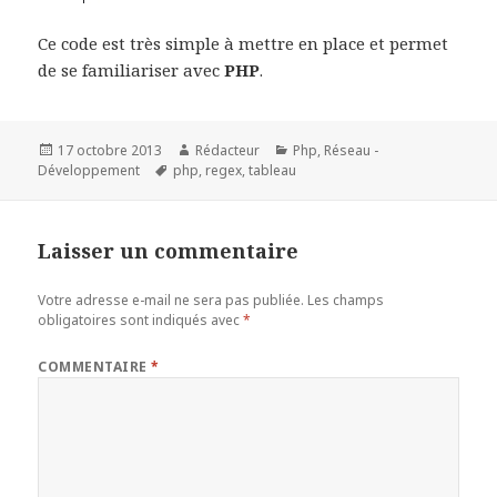
Ce code est très simple à mettre en place et permet
de se familiariser avec
PHP
.
Publié
Auteur
Catégories
17 octobre 2013
Rédacteur
Php
,
Réseau -
le
Mots-
Développement
php
,
regex
,
tableau
clés
Laisser un commentaire
Votre adresse e-mail ne sera pas publiée.
Les champs
obligatoires sont indiqués avec
*
COMMENTAIRE
*