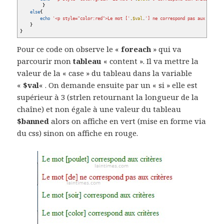
}
else
{
echo
'<p style="color:red">Le mot ['
.
$val
.
'] ne correspond pas aux crit&e
}
}
Pour ce code on observe le «
foreach
» qui va
parcourir mon
tableau
« content ». Il va mettre la
valeur de la « case » du tableau dans la variable
«
$val
« . On demande ensuite par un « si » elle est
supérieur à 3 (strlen retournant la longueur de la
chaîne) et non égale à une valeur du tableau
$banned
alors on affiche en vert (mise en forme via
du css) sinon on affiche en rouge.