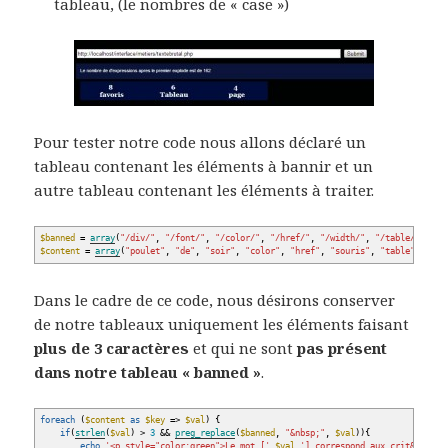
tableau, (le nombres de « case »)
Pour tester notre code nous allons déclaré un
tableau contenant les éléments à bannir et un
autre tableau contenant les éléments à traiter.
$banned
=
array
(
"/div/"
,
"/font/"
,
"/color/"
,
"/href/"
,
"/width/"
,
"/table/"
,
"/h
$content
=
array
(
"poulet"
,
"de"
,
"soir"
,
"color"
,
"href"
,
"souris"
,
"table"
,
"le"
Dans le cadre de ce code, nous désirons conserver
de notre tableaux uniquement les éléments faisant
plus de 3 caractères
et qui ne sont
pas présent
dans notre tableau « banned »
.
foreach
(
$content
as
$key
=>
$val
)
{
if
(
strlen
(
$val
)
>
3
&&
preg_replace
(
$banned
,
"&nbsp;"
,
$val
)
)
{
echo
'<p style="color:green">Le mot ['
.
$val
.
'] correspond aux crit&egrave