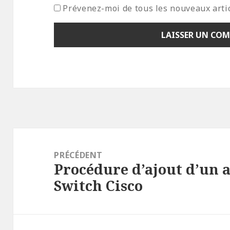
Prévenez-moi de tous les nouveaux artic
Navigation
de
PRÉCÉDENT
Procédure d’ajout d’un a
l’article
Article
Switch Cisco
précédent :