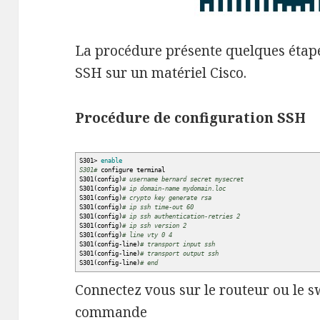
La procédure présente quelques étape
SSH sur un matériel Cisco.
Procédure de configuration SSH
S301
>
enable
S301#
configure terminal
S301
(
config
)
# username bernard secret mysecret
S301
(
config
)
# ip domain-name mydomain.loc
S301
(
config
)
# crypto key generate rsa
S301
(
config
)
# ip ssh time-out 60
S301
(
config
)
# ip ssh authentication-retries 2
S301
(
config
)
# ip ssh version 2
S301
(
config
)
# line vty 0 4
S301
(
config-line
)
# transport input ssh
S301
(
config-line
)
# transport output ssh
S301
(
config-line
)
# end
Connectez vous sur le routeur ou le sw
commande