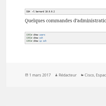
SSH –l bernard 10.0.0.2
Quelques commandes d’administratio
S301#
show
users
S301#
show
ssh
S301#
show
ip
ssh
Publié
Auteur
Catégories
1 mars 2017
Rédacteur
Cisco
,
Espac
le