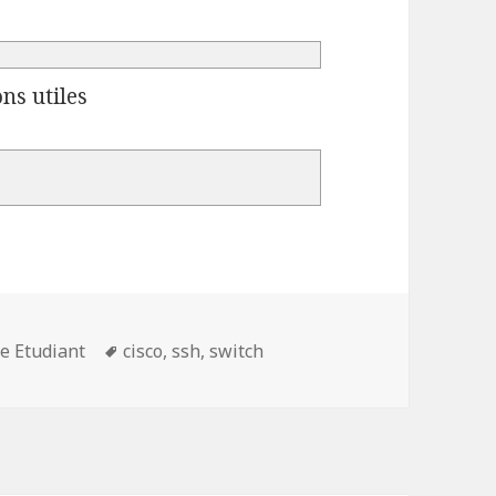
ns utiles
Mots-
e Etudiant
cisco
,
ssh
,
switch
clés