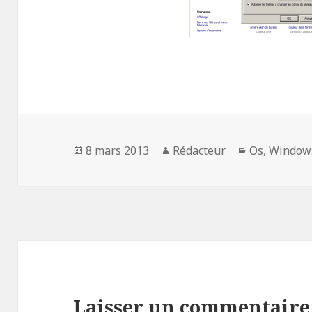
Publié
Auteur
Catégories
8 mars 2013
Rédacteur
Os
,
Window
le
Laisser un commentaire