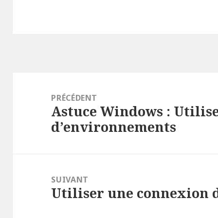
Navigation
de
PRÉCÉDENT
Astuce Windows : Utilise
l’article
Article
d’environnements
précédent :
SUIVANT
Utiliser une connexion 
Article
suivant :