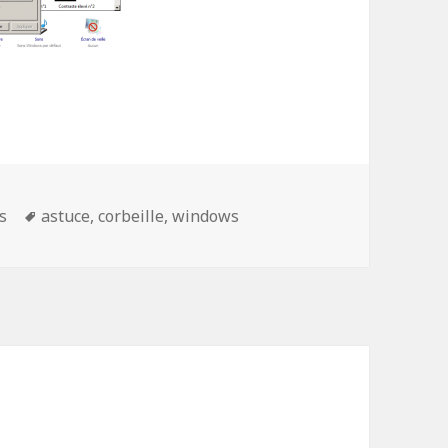
Mots-
s
astuce
,
corbeille
,
windows
clés