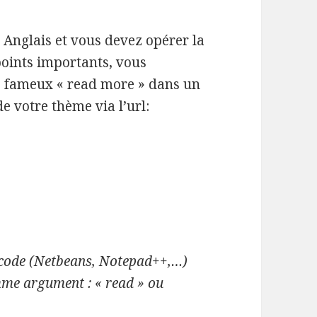
n Anglais et vous devez opérer la
oints importants, vous
le fameux « read more » dans un
de votre thème via l’url:
de code (Netbeans, Notepad++,…)
me argument : « read » ou