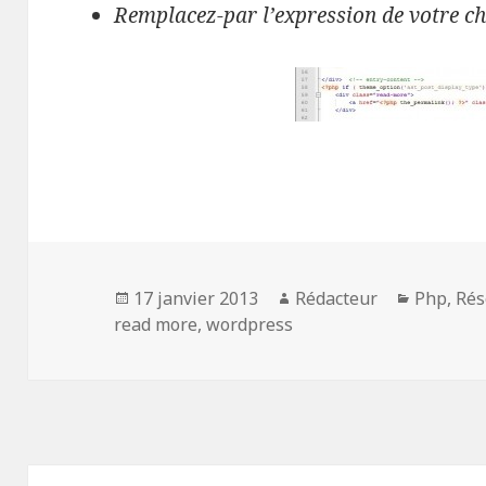
Remplacez-par l’expression de votre c
Publié
Auteur
Catégori
17 janvier 2013
Rédacteur
Php
,
Rés
le
read more
,
wordpress