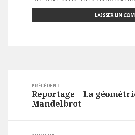
Navigation
de
PRÉCÉDENT
Reportage – La géométri
l’article
Article
Mandelbrot
précédent :